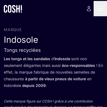
MARQUE
Indosole
Tongs recyclées
Les tongs et les san­dales
d’
Indo­sole
sont non
seule­ment élé­gantes mais aus­si
éco-res­pon­sables
! En
effet, la marque fabrique de nou­velles semelles de
chaus­sures
à par­tir de vieux pneus de voi­ture
en
Indo­né­sie
depuis
2009
.
Cette marque figure sur
COSH
! grâce à une contri­bu­tion
payée par l’un des maga­sins ci-des­sous. La marque n’offre pas