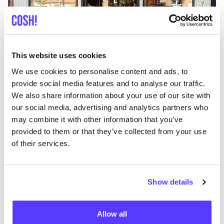
Ajouter à l'itinéraire
Visiter la boutique en ligne
This website uses cookies
We use cookies to personalise content and ads, to
Het Faire Oosten
provide social media features and to analyse our traffic.
like
Waldenlaan 208, Amsterdam
We also share information about your use of our site with
Vêtements
Chaussures
+7
our social media, advertising and analytics partners who
may combine it with other information that you’ve
provided to them or that they’ve collected from your use
of their services.
Show details
Allow all
Ajouter à l'itinéraire
Visiter la boutique en ligne