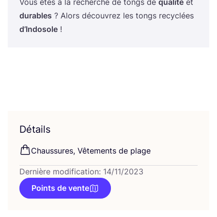
Vous êtes à la recherche de tongs de
qua­li­té
et
durables
? Alors décou­vrez les tongs recy­clées
d’In­do­sole
!
Détails
Chaus­sures, Vête­ments de plage
Dernière modification: 14/11/2023
Points de vente