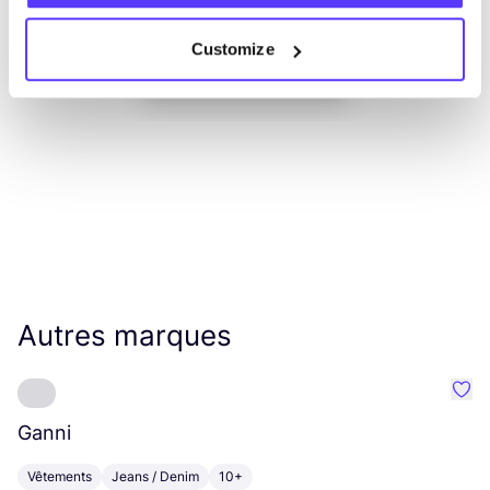
Customize
List
Map
Autres marques
Préf
Ganni
M
Vêtements
Jeans / Denim
10+
V