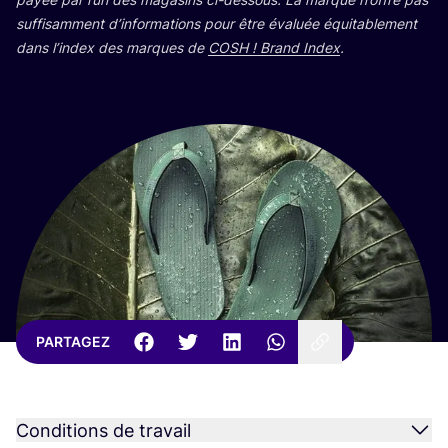
suf­fi­sam­ment d’in­for­ma­tions pour être éva­luée équi­ta­ble­ment
dans l’in­dex des marques de
COSH
! Brand Index
.
PARTAGEZ
Conditions de travail