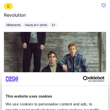
C
Préf
Revolution
E
Vêtements
Hauts et t-shirts
3+
V
This website uses cookies
We use cookies to personalise content and ads, to
provide social media features and to analyse our traffic.