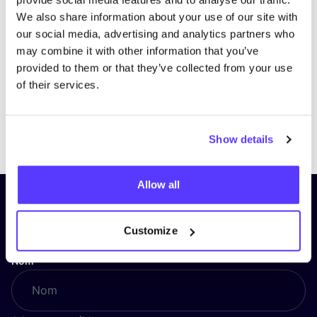
We also share information about your use of our site with
our social media, advertising and analytics partners who
may combine it with other information that you’ve
provided to them or that they’ve collected from your use
of their services.
Previous
Next
Show details
Allow all
Inscrivez-vous à notre lettre
d’information et restez informé !
Customize
Nom
*