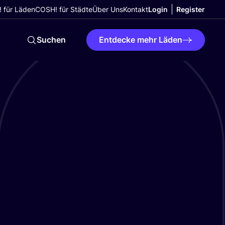
 für Läden
COSH! für Städte
Über Uns
Kontakt
Login
Register
Suchen
Entdecke mehr Läden