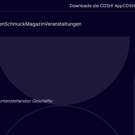
Downloade die COSH! App
COSH!
en
Schmuck
Magazin
Veranstaltungen
 unten­ste­hen­den Geschäf­te