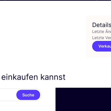
Detail
Letzte Än
Letzte Ve
Verkau
e einkaufen kannst
Suche