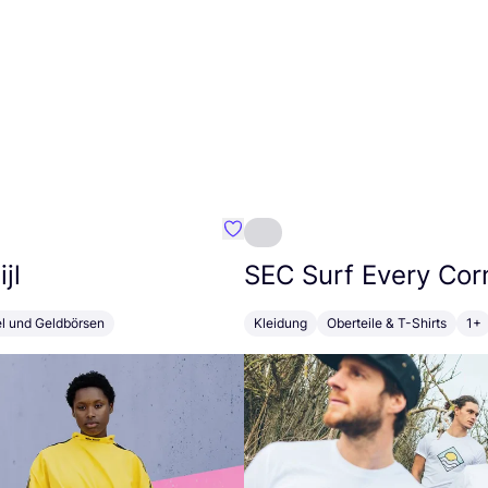
Favorit Susan Bijl
jl
SEC
Surf Every Cor
el und Geldbörsen
Kleidung
Oberteile & T-Shirts
1+