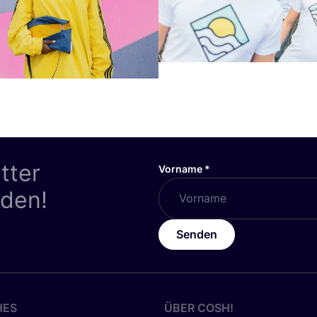
tter
Vorname
*
nden!
Senden
HES
ÜBER
COSH
!