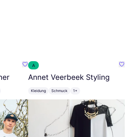
A
Favorit SEC Surf Every Corner
Favorit
ner
Annet Veerbeek Styling
Kleidung
Schmuck
1+