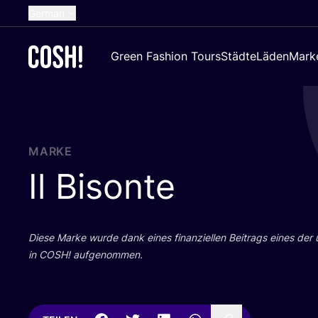
German
English
Green Fashion Tours
Städte
Läden
Mark
Dutch
French
Spanish
Croatian
MARKE
Il Bisonte
Die­se Mar­ke wur­de dank eines finan­zi­el­len Bei­trags eines der
in
COSH
! aufgenommen.