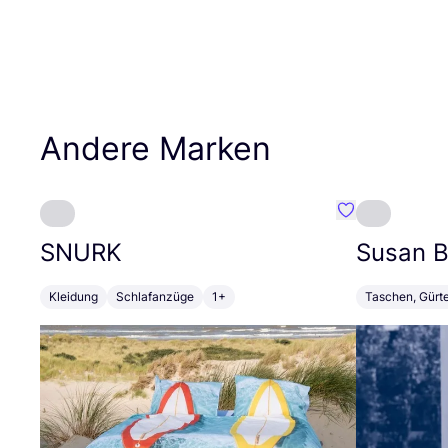
Andere Marken
Favorit SNURK
SNURK
Susan Bi
Kleidung
Schlafanzüge
1+
Taschen, Gürt