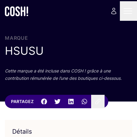
MARQUE
HSUSU
Cette marque a été incluse dans
COSH
! grâce à une
contri­bu­tion rému­né­rée de l’une des bou­tiques ci-dessous.
PARTAGEZ
Détails