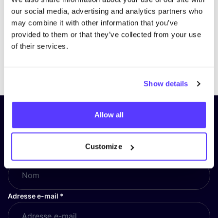
our social media, advertising and analytics partners who
may combine it with other information that you’ve
provided to them or that they’ve collected from your use
of their services.
Previous
Next
Show details
Allow all
Inscrivez-vous à notre lettre
d’information et restez informé !
Customize
Nom
*
Adresse e-mail
*