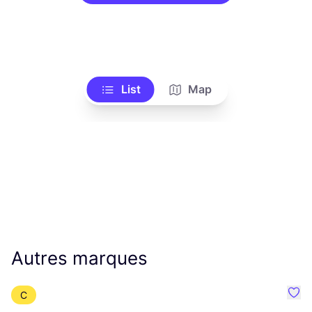
List
Map
Autres marques
C
Préf