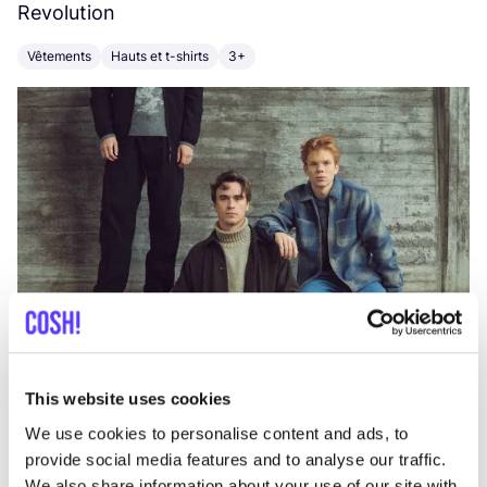
Revolution
E
Vêtements
Hauts et t-shirts
3+
V
This website uses cookies
We use cookies to personalise content and ads, to
provide social media features and to analyse our traffic.
We also share information about your use of our site with