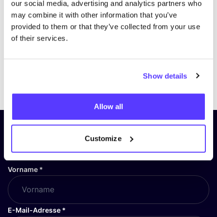
our social media, advertising and analytics partners who
may combine it with other information that you’ve
provided to them or that they’ve collected from your use
of their services.
Show details
Previous
Next
Allow all
Abonniere unseren Newsletter
Customize
und bleibe auf dem Laufenden!
Vorname
*
E-Mail-Adresse
*