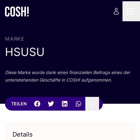
MARKE
HSUSU
Die­se Mar­ke wur­de dank eines finan­zi­el­len Bei­trags eines der
unten­ste­hen­den Geschäf­te in
COSH
! aufgenommen.
TEILEN
Details