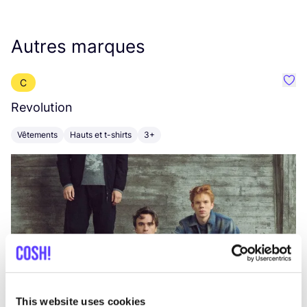
Autres marques
C
Préf
Revolution
E
Vêtements
Hauts et t-shirts
3+
V
This website uses cookies