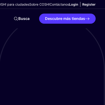
SH! para ciudades
Sobre COSH!
Contáctanos
Login
Register
Busca
Descubre más tiendas