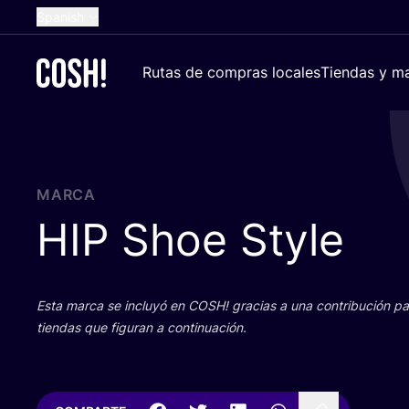
Spanish
English
Rutas de compras locales
Tiendas y ma
Dutch
French
German
Croatian
MARCA
HIP
Shoe Style
Esta mar­ca se inclu­yó en
COSH
! gra­cias a una con­tri­bu­ción 
tien­das que figu­ran a continuación.