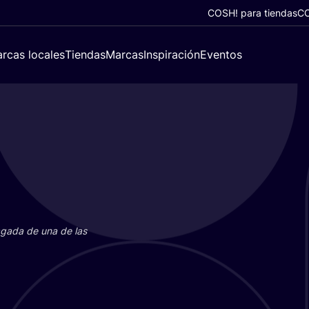
COSH! para tiendas
CO
rcas locales
Tiendas
Marcas
Inspiración
Eventos
paga­da de una de las