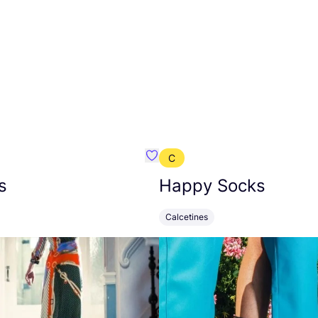
C
mbre}
Favoritos {nombre}
s
Happy Socks
Calcetines