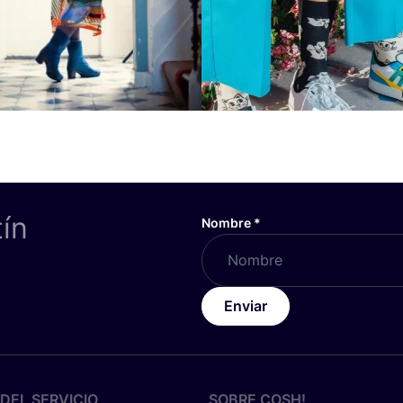
tín
Nombre
*
Enviar
DEL SERVICIO
SOBRE
COSH
!