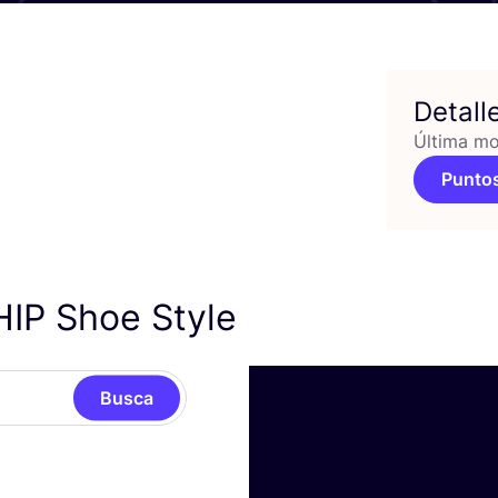
Detall
Última mo
Puntos
HIP
Shoe Style
Busca