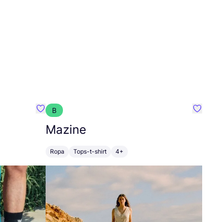
B
Favoritos {nombre}
Favorit
Mazine
Ropa
Tops-t-shirt
4+