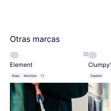
Otras marcas
Favoritos {no
Element
Clumpy’
Ropa
Mochilas
1+
Zapatos