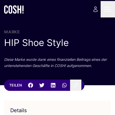
MARKE
HIP
Shoe Style
Die­se Mar­ke wur­de dank eines finan­zi­el­len Bei­trags eines der
unten­ste­hen­den Geschäf­te in
COSH
! aufgenommen.
TEILEN
Details