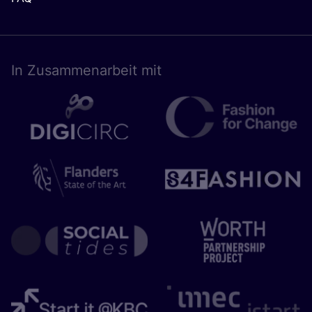
In Zusam­men­ar­beit mit