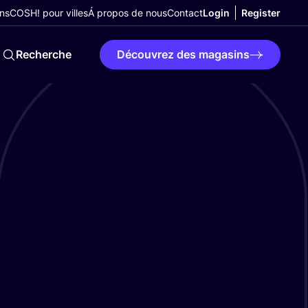
ns
COSH! pour villes
Á propos de nous
Contact
Login
Register
Recherche
Découvrez des magasins