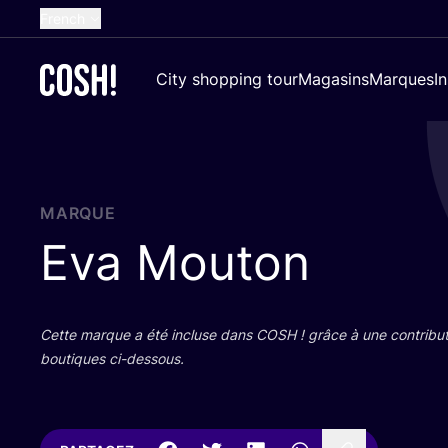
French
English
City shopping tour
Magasins
Marques
I
Dutch
Spanish
German
Croatian
MARQUE
Eva Mouton
Cette marque a été incluse dans
COSH
! grâce à une contri­bu­
bou­tiques ci-dessous.