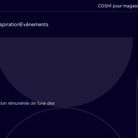
COSH! pour magasi
nspiration
Evénements
tion rému­né­rée de l’une des