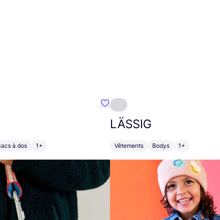
Préféré {nom}
LÄSSIG
Sacs à dos
1+
Vêtements
Bodys
1+