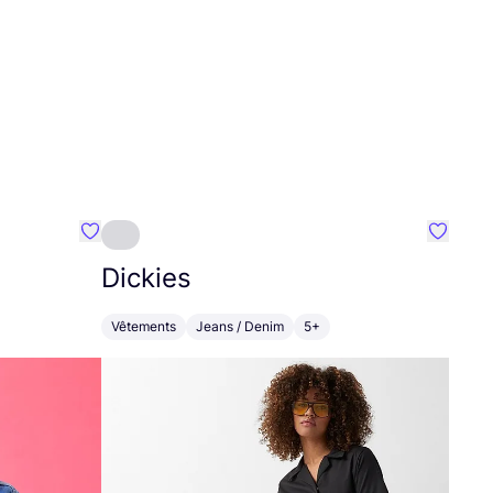
Préféré {nom}
Préféré
Dickies
Vêtements
Jeans / Denim
5+