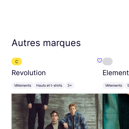
Autres marques
C
Préféré {nom}
Revolution
Element
Vêtements
Hauts et t-shirts
3+
Vêtements