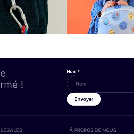
re
Nom
*
ormé !
Envoyer
 LÉGALES
Á PROPOS DE NOUS