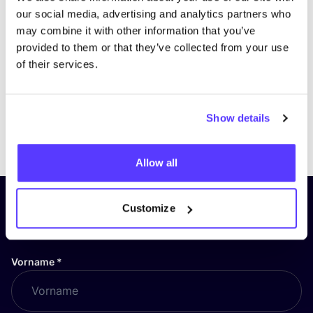
our social media, advertising and analytics partners who
may combine it with other information that you’ve
provided to them or that they’ve collected from your use
of their services.
Show details
Previous
Next
Allow all
Abonniere unseren Newsletter
Customize
und bleibe auf dem Laufenden!
Vorname
*