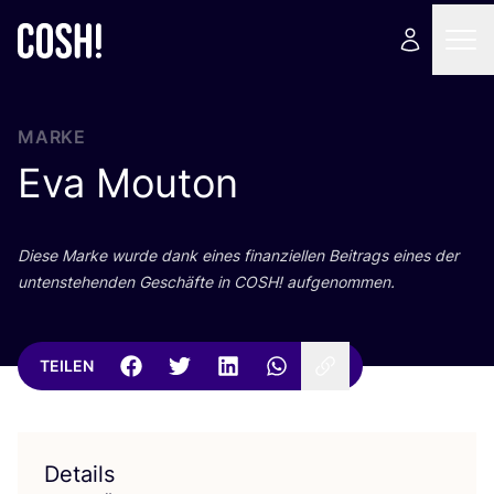
MARKE
Eva Mouton
Die­se Mar­ke wur­de dank eines finan­zi­el­len Bei­trags eines der
unten­ste­hen­den Geschäf­te in
COSH
! aufgenommen.
TEILEN
Details