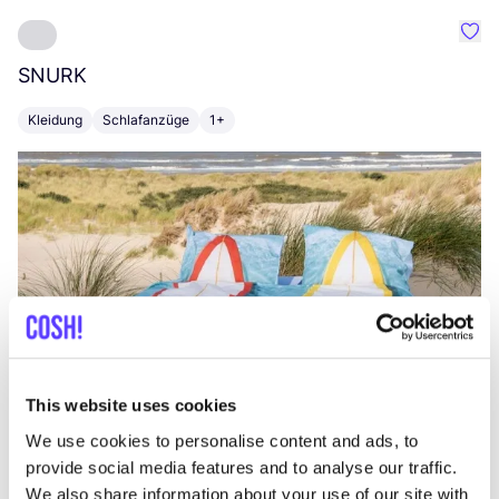
Favo
SNURK
Su
Kleidung
Schlafanzüge
1+
T
This website uses cookies
We use cookies to personalise content and ads, to
provide social media features and to analyse our traffic.
We also share information about your use of our site with