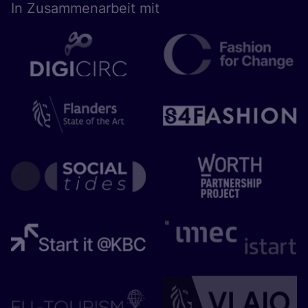
In Zusam­men­ar­beit mit