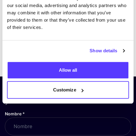
our social media, advertising and analytics partners who
may combine it with other information that you’ve
provided to them or that they’ve collected from your use
of their services.
Show details
Previous
Next
Allow all
¡Suscríbete a nuestro boletín
Customize
y mantente informado!
Nombre
*