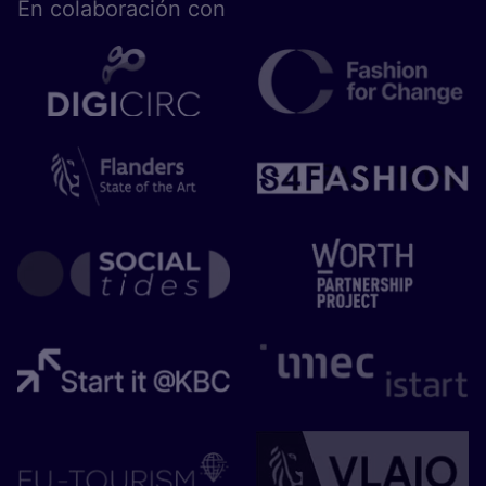
En cola­bo­ra­ción con