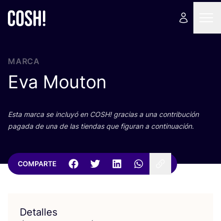
MARCA
Eva Mouton
Esta mar­ca se inclu­yó en
COSH
! gra­cias a una con­tri­bu­ción
paga­da de una de las tien­das que figu­ran a continuación.
COMPARTE
Detalles