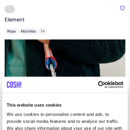
Favo
Element
C
Ropa
Mochilas
1+
Z
This website uses cookies
We use cookies to personalise content and ads, to
provide social media features and to analyse our traffic.
We also share information about your use of our site with