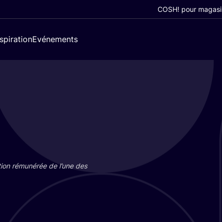
COSH! pour magasi
nspiration
Evénements
tion rému­né­rée de l’une des