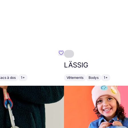
Préféré {nom}
LÄSSIG
Sacs à dos
1+
Vêtements
Bodys
1+