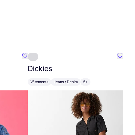
Préféré {nom}
Préféré
Dickies
Vêtements
Jeans / Denim
5+