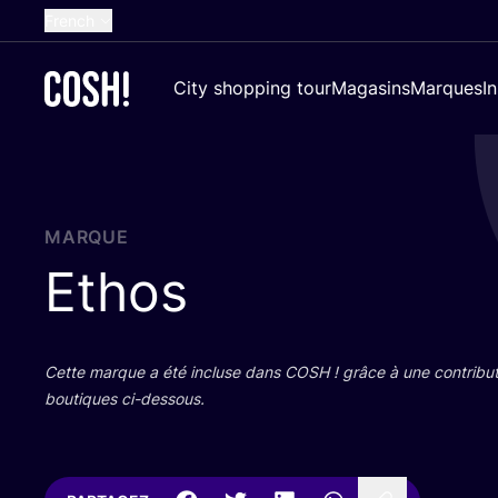
French
English
City shopping tour
Magasins
Marques
I
Dutch
Spanish
German
Croatian
MARQUE
Ethos
Cette marque a été incluse dans
COSH
! grâce à une contri­bu­
bou­tiques ci-dessous.