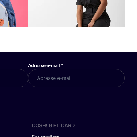
Adresse e-mail
*
COSH! GIFT CARD
For retailers