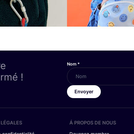
re
Nom
*
ormé !
Envoyer
 LÉGALES
Á PROPOS DE NOUS
 confidentialité
Devenez membre