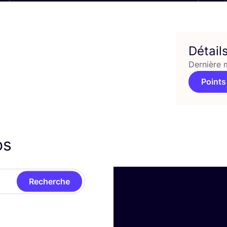
Détail
Dernière 
Points
os
Recherche