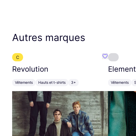
Autres marques
C
Préféré {nom}
Revolution
Element
Vêtements
Hauts et t-shirts
3+
Vêtements