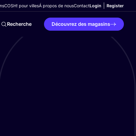
ns
COSH! pour villes
Á propos de nous
Contact
Login
Register
Recherche
Découvrez des magasins