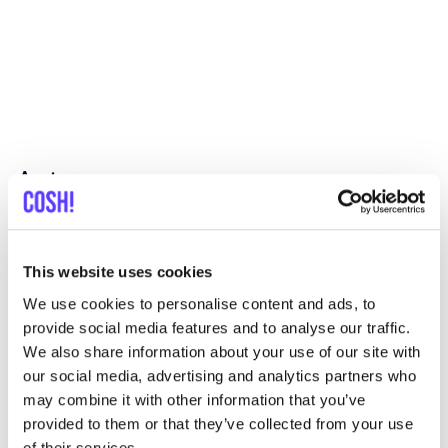
Autres marques
C
Préf
Revolution
E
This website uses cookies
We use cookies to personalise content and ads, to
Vêtements
Hauts et t-shirts
3+
V
provide social media features and to analyse our traffic.
We also share information about your use of our site with
our social media, advertising and analytics partners who
may combine it with other information that you’ve
provided to them or that they’ve collected from your use
of their services.