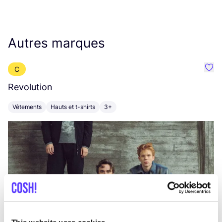
Autres marques
C
Préf
Revolution
E
Vêtements
Hauts et t-shirts
3+
V