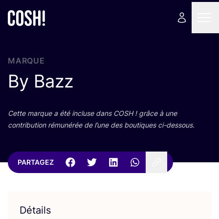
MARQUE
By Bazz
Cette marque a été incluse dans
COSH
! grâce à une
contri­bu­tion rému­né­rée de l’une des bou­tiques ci-dessous.
PARTAGEZ
Détails