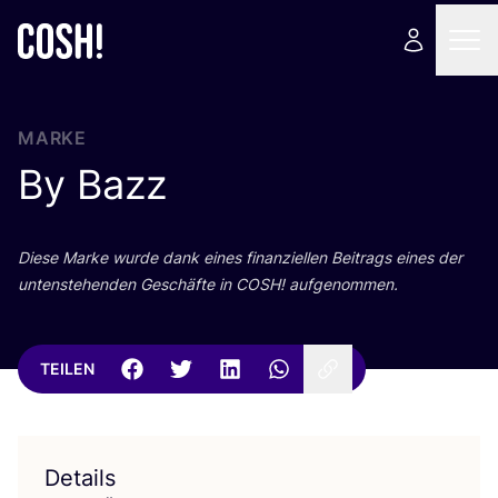
MARKE
By Bazz
Die­se Mar­ke wur­de dank eines finan­zi­el­len Bei­trags eines der
unten­ste­hen­den Geschäf­te in
COSH
! aufgenommen.
TEILEN
Details