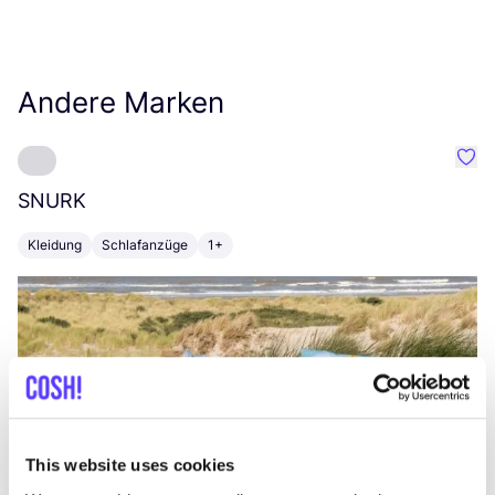
Andere Marken
Favo
SNURK
Su
Kleidung
Schlafanzüge
1+
T
This website uses cookies