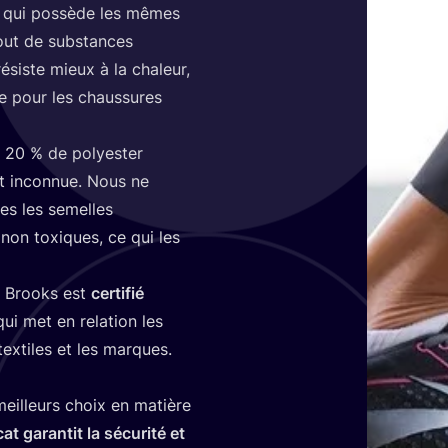
le qui pos­sède les mêmes
jout de sub­stances
résiste mieux à la cha­leur,
re pour les chaus­sures
s
20
% de poly­es­ter
st incon­nue. Nous ne
tes les semelles
t non toxiques, ce qui les
n, Brooks est
cer­ti­fié
 qui met en rela­tion les
tex­tiles et les marques.
 meilleurs choix en matière
­cat garan­tit la sécu­ri­té et