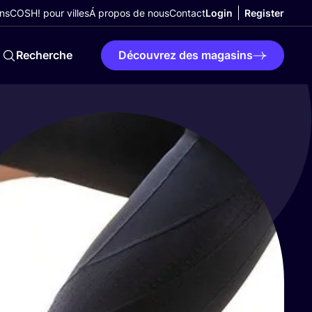
ns
COSH! pour villes
Á propos de nous
Contact
Login
Register
Recherche
Découvrez des magasins