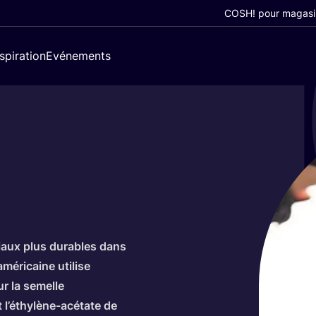
COSH! pour magasi
nspiration
Evénements
iaux plus durables dans
é­ri­caine uti­lise
ur la semelle
t l’
éthy­lène-acé­tate de