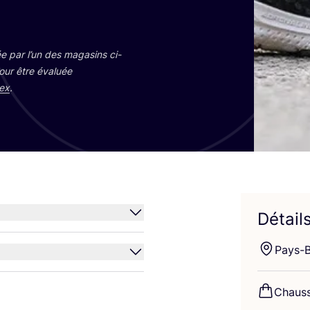
e par l’un des maga­sins ci-
pour être éva­luée
ex
.
Détail
Pays-
Chaus­