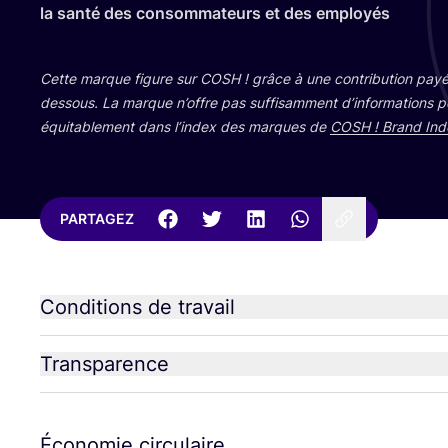
la san­té des consom­ma­teurs et des employés
Cette marque figure sur
COSH
! grâce à une contri­bu­tion payé
des­sous. La marque n’offre pas suf­fi­sam­ment d’in­for­ma­tions 
équi­ta­ble­ment dans l’in­dex des marques de
COSH
! Brand Ind
PARTAGEZ
Conditions de travail
Transparence
Économie circulaire