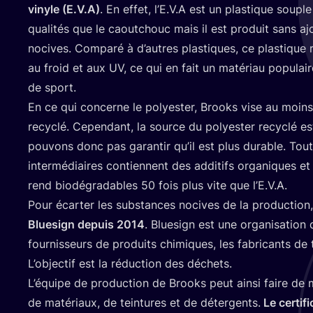
vinyle
(
E.V.A)
. En effet, l’E.V.A est un plas­tique soup
qua­li­tés que le caou­tchouc mais il est pro­duit sans a
nocives. Com­pa­ré à d’autres plas­tiques, ce plas­tique 
au froid et aux
UV
, ce qui en fait un maté­riau popu­lai
de sport.
En ce qui concerne le poly­es­ter, Brooks vise au moin
recy­clé. Cepen­dant, la source du poly­es­ter recy­clé e
pou­vons donc pas garan­tir qu’il est plus durable. Tou
inter­mé­diaires contiennent des addi­tifs orga­niques e
rend bio­dé­gra­dables
50
fois plus vite que l’E.V.A.
Pour écar­ter les sub­stances nocives de la pro­duc­tio
Blue­si­gn depuis
2014
. Blue­si­gn est une orga­ni­sa­tion
four­nis­seurs de pro­duits chi­miques, les fabri­cants de 
L’objectif est la réduc­tion des déchets.
L’é­quipe de pro­duc­tion de Brooks peut ain­si faire de
de maté­riaux, de tein­tures et de déter­gents.
Le cer­ti­fi