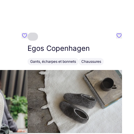
Préféré {nom}
Préféré
Egos Copenhagen
Gants, écharpes et bonnets
Chaussures