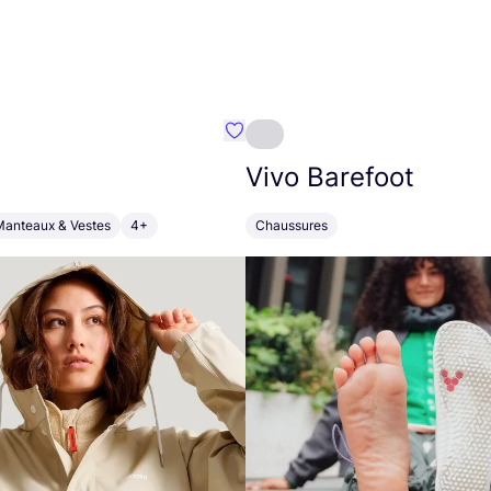
Préféré {nom}
Vivo Barefoot
Manteaux & Vestes
4+
Chaussures