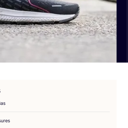
s
Bas
sures