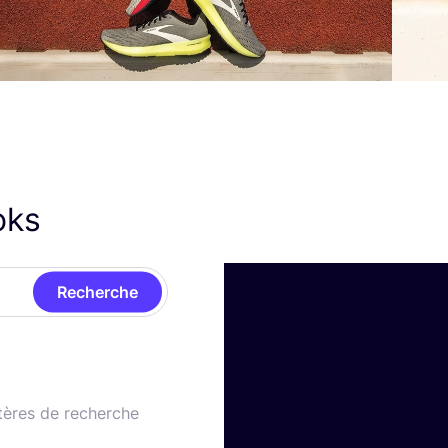
oks
Recherche
tères de recherche