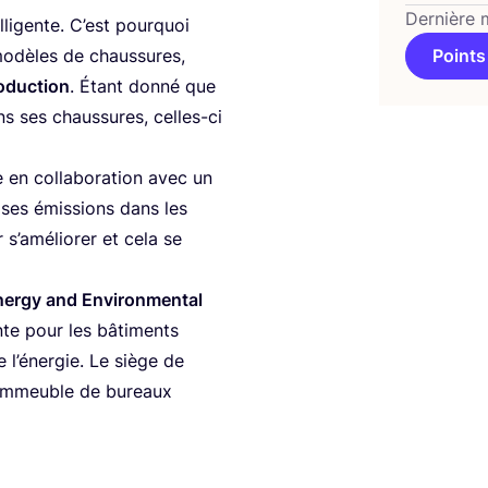
Dernière 
li­gente. C’est pour­quoi
modèles de chaus­sures,
Points
o­duc­tion
. Étant don­né que
s ses chaus­sures, celles-ci
 en col­la­bo­ra­tion avec un
 ses émis­sions dans les
s’a­mé­lio­rer et cela se
ner­gy and Envi­ron­men­tal
­dante pour les bâti­ments
de l’énergie. Le siège de
n immeuble de bureaux