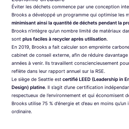
Évi­ter les déchets com­mence par une concep­tion intel­
Brooks a déve­lop­pé un pro­gramme qui opti­mise les 
mini­mi­sant ain­si la quan­ti­té de déchets pen­dant la pr
Brooks n’in­tègre qu’un nombre limi­té de maté­riaux dan
sont
plus faciles à recy­cler après uti­li­sa­tion
.
En
2019
, Brooks a fait cal­cu­ler son empreinte car­bone
cabi­net de conseil externe, afin de réduire davan­tage
années à venir. Ils tra­vaillent conscien­cieu­se­ment pour 
reflète dans leur rap­port annuel sur la
RSE
.
Le siège de Seat­tle est
cer­ti­fié
LEED
(Lea­der­ship in E
Desi­gn) pla­tine
. Il s’a­git d’une cer­ti­fi­ca­tion indé­pen
res­pec­tueux de l’en­vi­ron­ne­ment et qui éco­no­misent 
Brooks uti­lise
75
% d’éner­gie et d’eau en moins qu’u
ordinaire.