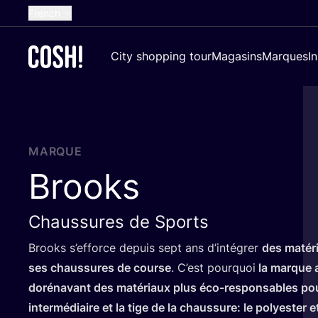
French
English
City shopping tour
Magasins
Marques
I
Dutch
Spanish
German
Croatian
MARQUE
Brooks
Chaussures de Sports
Brooks s’ef­force depuis sept ans d’in­té­grer
des maté­r
ses chaus­sures de course
. C’est pour­quoi
la marque am
doré­na­vant des maté­riaux plus éco-res­pon­sables po
inter­mé­diaire et la tige de la chaus­sure: le poly­es­ter e