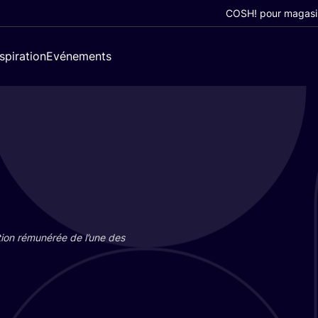
COSH! pour magasi
nspiration
Evénements
tion rému­né­rée de l’une des