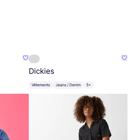
Préféré {nom}
Préféré
Dickies
Vêtements
Jeans / Denim
5+