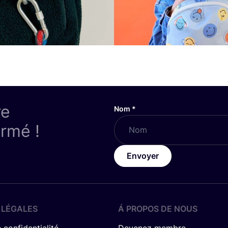
re
Nom
*
ormé !
Envoyer
 LÉGALES
Á PROPOS DE NOUS
 confidentialité
Devenez membre