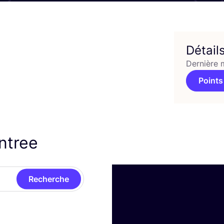
Détail
Dernière 
Points
intree
Recherche