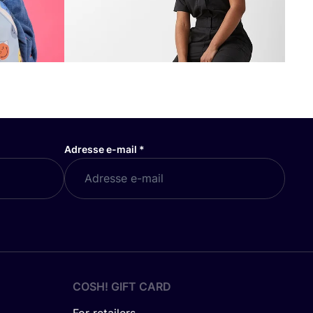
Adresse e-mail
*
COSH! GIFT CARD
For retailers