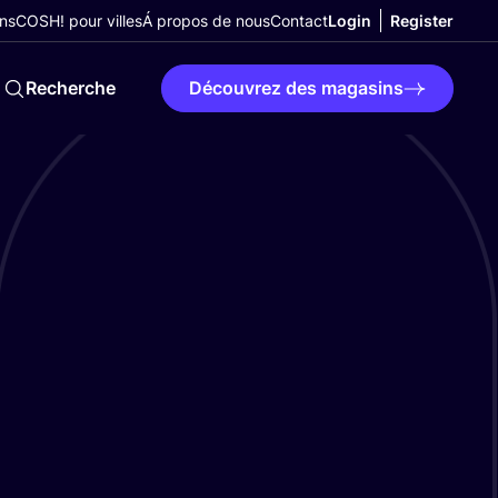
ns
COSH! pour villes
Á propos de nous
Contact
Login
Register
Recherche
Découvrez des magasins