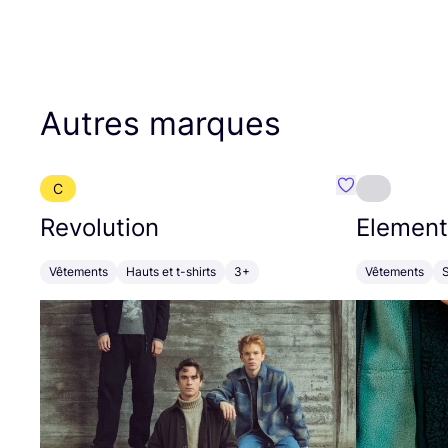
Autres marques
C
Préféré {nom}
Revolution
Element
Vêtements
Hauts et t-shirts
3+
Vêtements