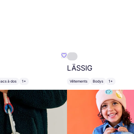
Préféré {nom}
LÄSSIG
Sacs à dos
1+
Vêtements
Bodys
1+