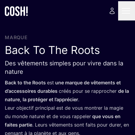
MARQUE
Back To The Roots
Des vêtements simples pour vivre dans la
nature
Back to the Roots
est
une marque de vête­ments et
d’ac­ces­soires durables
créés pour se rap­pro­cher
de la
nature, la pro­té­ger et l’ap­pré­cier
.
Leur objec­tif prin­ci­pal est de vous mon­trer la magie
du monde natu­rel et de vous rap­pe­ler
que vous en
faites par­tie
. Leurs vête­ments sont faits pour durer, en
pen­sant à la pla­nète et aux gens.