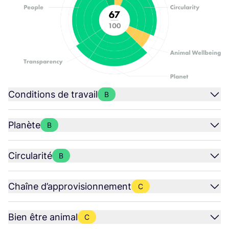
Conditions de travail
B
Planète
B
Circularité
B
Chaîne d’approvisionnement
C
Bien être animal
C