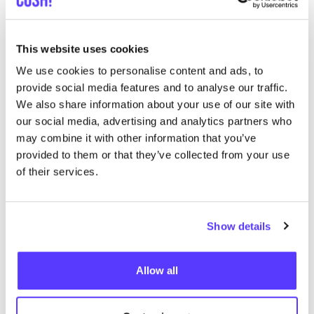
The Roots
This website uses cookies
Rech
We use cookies to personalise content and ads, to
provide social media features and to analyse our traffic.
We also share information about your use of our site with
our social media, advertising and analytics partners who
may combine it with other information that you’ve
trouver des résultats correspondant à vos critères
provided to them or that they’ve collected from your use
de recherche
of their services.
Voir tous les magasins
Show details
Allow all
List
Map