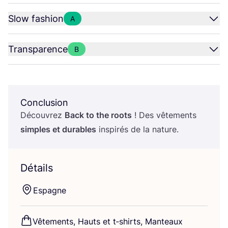
Slow fashion
A
Transparence
B
Conclusion
Décou­vrez
Back to the roots
! Des vête­ments
simples et durables
ins­pi­rés de la nature.
Détails
Espagne
Vête­ments, Hauts et t‑shirts, Man­teaux