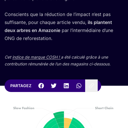
Conscients que la réduc­tion de l’im­pact n’est pas
suf­fi­sante, pour chaque article ven­du,
ils plantent
deux arbres en Ama­zo­nie
par l’in­ter­mé­diaire d’une
ONG
de reforestation.
Cet
indice de marque
COSH
!
a été cal­cu­lé grâce à une
contri­bu­tion rému­né­rée de l’un des maga­sins ci-dessous.
PARTAGEZ