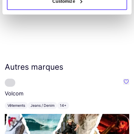
Customize
Autres marques
Préf
Volcom
R
Vêtements
Jeans / Denim
14+
V