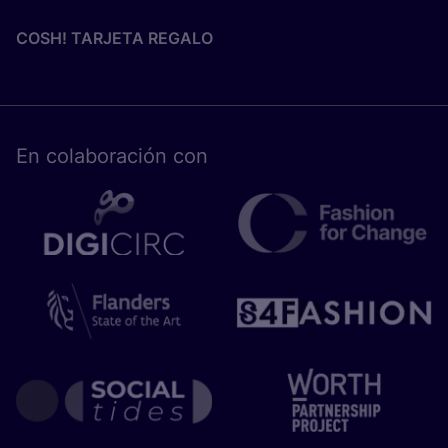
COSH! TARJETA REGALO
En cola­bo­ra­ción con