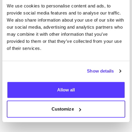
We use cookies to personalise content and ads, to
provide social media features and to analyse our traffic.
We also share information about your use of our site with
our social media, advertising and analytics partners who
No encontramos ningún resultado para tus
may combine it with other information that you’ve
criterios de búsqueda.
provided to them or that they’ve collected from your use
of their services.
Ve todas las tiendas
Show details
Allow all
List
Map
Customize