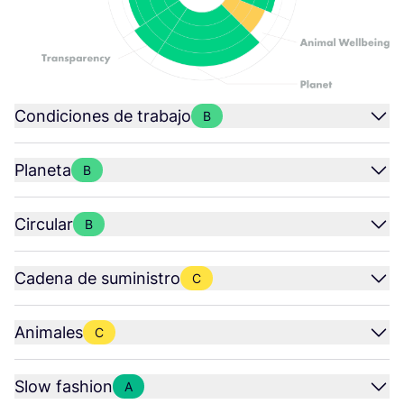
Condiciones de trabajo
B
Planeta
B
Circular
B
Cadena de suministro
C
Animales
C
Slow fashion
A