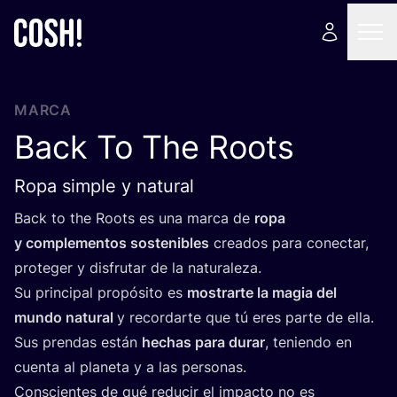
MARCA
Back To The Roots
Ropa simple y natural
Back to the Roots es una mar­ca de
ropa
y com­ple­men­tos sos­te­ni­bles
crea­dos para conec­tar,
pro­te­ger y dis­fru­tar de la naturaleza.
Su prin­ci­pal pro­pó­si­to es
mos­trar­te la magia del
mun­do natu­ral
y recor­dar­te que tú eres par­te de ella.
Sus pren­das están
hechas para durar
, tenien­do en
cuen­ta al pla­ne­ta y a las personas.
Cons­cien­tes de qué redu­cir el impac­to no es