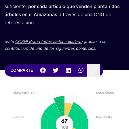
sufi­cien­te,
por cada artícu­lo que ven­den plan­tan dos
árbo­les en el Ama­zo­nas
a tra­vés de una
ONG
de
reforestación.
¡Este
COSH
! Brand Index se ha cal­cu­la­do
gra­cias a la
con­tri­bu­ción de uno de los siguien­tes comercios.
COMPARTE