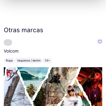
Otras marcas
Favo
Volcom
L
Ropa
Vaquieros / denim
14+