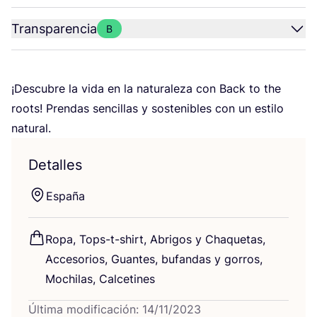
Transparencia
B
¡Des­cu­bre la vida en la natu­ra­le­za con Back to the
roots! Pren­das sen­ci­llas y sos­te­ni­bles con un esti­lo
natural.
Detalles
Espa­ña
Ropa, Tops-t-shirt, Abri­gos y Cha­que­tas,
Acce­so­rios, Guan­tes, bufan­das y gorros,
Mochi­las, Calcetines
Última modificación: 14/11/2023