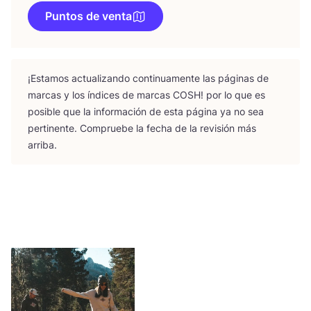
Puntos de venta
¡Esta­mos actua­li­zan­do con­ti­nua­men­te las pági­nas de
mar­cas y los índi­ces de mar­cas
COSH
! por lo que es
posi­ble que la infor­ma­ción de esta pági­na ya no sea
per­ti­nen­te. Com­prue­be la fecha de la revi­sión más
arriba.