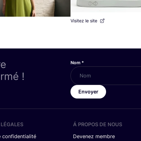
Visitez le site
re
Nom
*
ormé !
Envoyer
 LÉGALES
Á PROPOS DE NOUS
 confidentialité
Devenez membre