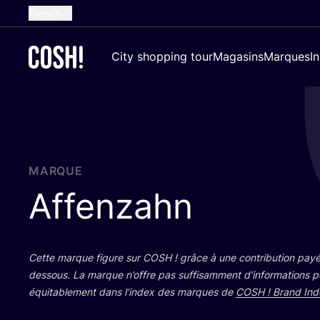
French
English
City shopping tour
Magasins
Marques
I
Dutch
Spanish
German
Croatian
MARQUE
Affenzahn
Cette marque figure sur
COSH
! grâce à une contri­bu­tion payé
des­sous. La marque n’offre pas suf­fi­sam­ment d’in­for­ma­tions 
équi­ta­ble­ment dans l’in­dex des marques de
COSH
! Brand Ind