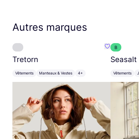
Autres marques
B
Préféré {nom}
Tretorn
Seasalt
Vêtements
Manteaux & Vestes
4+
Vêtements