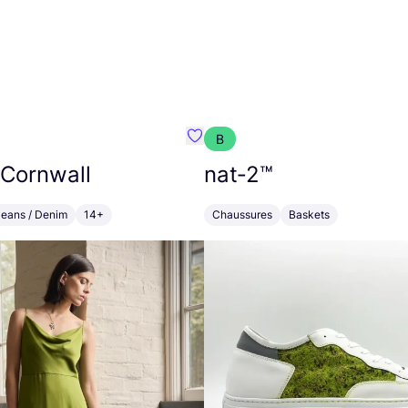
B
Préféré {nom}
 Cornwall
nat‑
2
™
Jeans / Denim
14+
Chaussures
Baskets