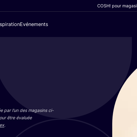
COSH! pour magasi
nspiration
Evénements
e par l’un des maga­sins ci-
pour être éva­luée
ex
.