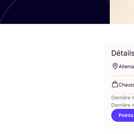
Détail
Alle­m
Chaus­
Dernière 
Dernière 
Points