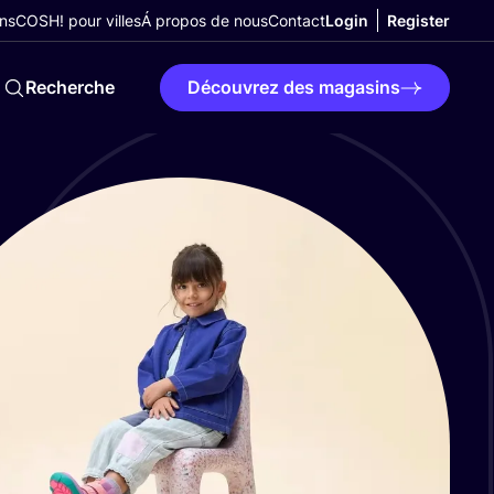
ns
COSH! pour villes
Á propos de nous
Contact
Login
Register
Recherche
Découvrez des magasins