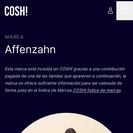
MARCA
Affenzahn
Esta mar­ca está inclui­da en
COSH
! gra­cias a una con­tri­bu­ción
paga­da de una de las tien­das que apa­re­cen a con­ti­nua­ción, la
mar­ca no ofre­ce sufi­cien­te infor­ma­ción para ser valo­ra­da de
for­ma jus­ta en el Índi­ce de Mar­cas
COSH
! Índi­ce de mar­cas
.