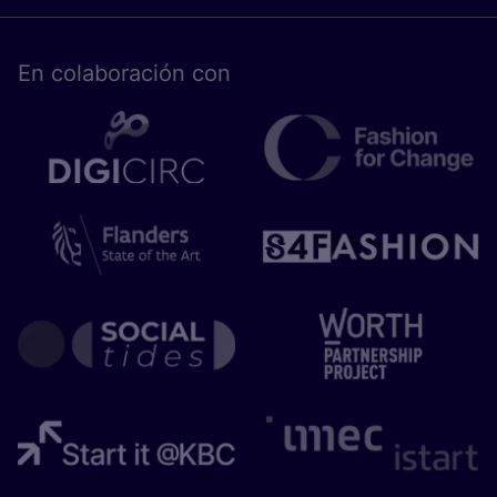
En cola­bo­ra­ción con