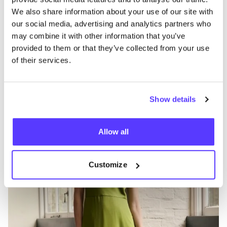
We also share information about your use of our site with
Otras marcas
our social media, advertising and analytics partners who
may combine it with other information that you’ve
B
provided to them or that they’ve collected from your use
Favo
of their services.
Seasalt Cornwall
L
Ropa
Vaquieros / denim
14+
Z
Show details
Allow all
Customize