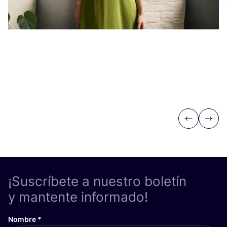
Vi
Previous
Next
¡Suscríbete a nuestro boletín
y mantente informado!
Nombre
*