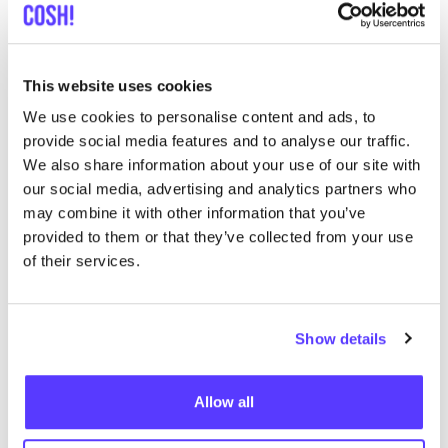
List
Map
This website uses cookies
We use cookies to personalise content and ads, to
provide social media features and to analyse our traffic.
We also share information about your use of our site with
our social media, advertising and analytics partners who
may combine it with other information that you’ve
provided to them or that they’ve collected from your use
of their services.
Otras marcas
Show details
B
Favo
nat‑
2
™
S
Allow all
Zapatos
Zapatillas