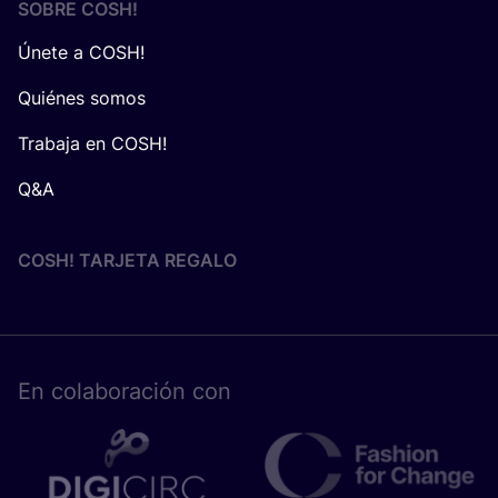
SOBRE
COSH
!
Únete a COSH!
Quiénes somos
Trabaja en COSH!
Q&A
COSH! TARJETA REGALO
En cola­bo­ra­ción con