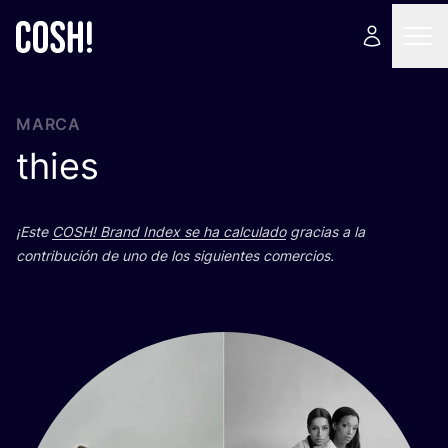
MARCA
thies
¡Este
COSH
! Brand Index se ha cal­cu­la­do
gra­cias a la
con­tri­bu­ción de uno de los siguien­tes comercios.