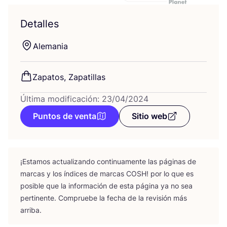
Detalles
Ale­ma­nia
Zapa­tos, Zapatillas
Última modificación: 23/04/2024
Puntos de venta
Sitio web
¡Esta­mos actua­li­zan­do con­ti­nua­men­te las pági­nas de
mar­cas y los índi­ces de mar­cas
COSH
! por lo que es
posi­ble que la infor­ma­ción de esta pági­na ya no sea
per­ti­nen­te. Com­prue­be la fecha de la revi­sión más
arriba.