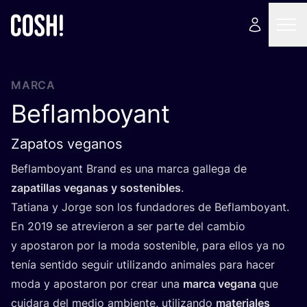
MARCA
Beflamboyant
Zapatos veganos
Beflam­bo­yant Brand es una mar­ca galle­ga de
zapa­ti­llas vega­nas y sos­te­ni­bles
.
Tatia­na y Jor­ge son los fun­da­do­res de Beflam­bo­yant.
En
2019
se atre­vie­ron a ser par­te del cam­bio
y apos­ta­ron por la moda sos­te­ni­ble, para ellos ya no
tenía sen­ti­do seguir uti­li­zan­do ani­ma­les para hacer
moda y apos­ta­ron por crear una
mar­ca vega­na
que
cui­da­ra del medio ambien­te, uti­li­zan­do
mate­ria­les