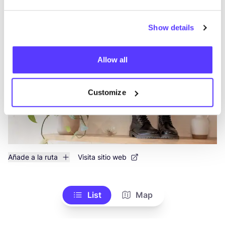
Beflamboyant
like
Show details
Rúa Pintor Luis Seoane N°1, Pontevedra
Zapatos
Allow all
Customize
Añade a la ruta
Visita sitio web
List
Map