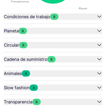
Condiciones de trabajo
B
Planeta
B
Circular
B
Cadena de suministro
B
Animales
A
Slow fashion
A
Transparencia
B