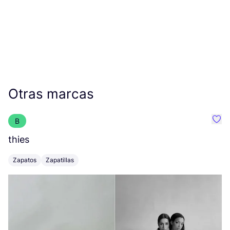
Otras marcas
B
Favo
thies
L
Zapatos
Zapatillas
Z