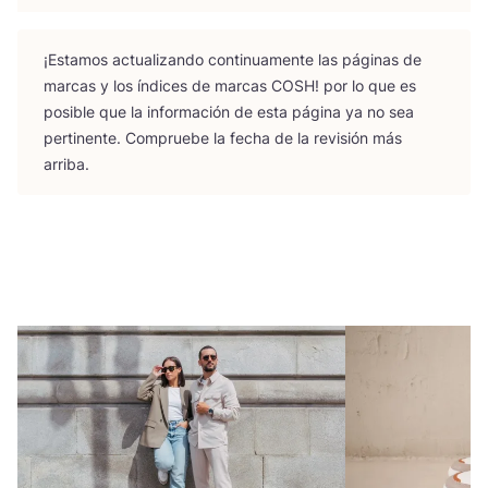
¡Esta­mos actua­li­zan­do con­ti­nua­men­te las pági­nas de
mar­cas y los índi­ces de mar­cas
COSH
! por lo que es
posi­ble que la infor­ma­ción de esta pági­na ya no sea
per­ti­nen­te. Com­prue­be la fecha de la revi­sión más
arriba.