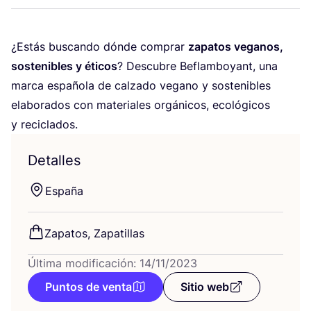
¿Estás bus­can­do dón­de com­prar
zapa­tos vega­nos,
sos­te­ni­bles y éti­cos
? Des­cu­bre Beflam­bo­yant, una
mar­ca espa­ño­la de cal­za­do vegano y sos­te­ni­bles
ela­bo­ra­dos con mate­ria­les orgá­ni­cos, eco­ló­gi­cos
y reciclados.
Detalles
Espa­ña
Zapa­tos, Zapatillas
Última modificación: 14/11/2023
Puntos de venta
Sitio web