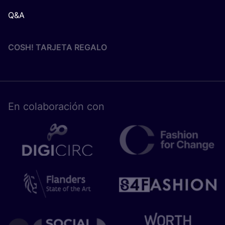
Q&A
COSH! TARJETA REGALO
En cola­bo­ra­ción con