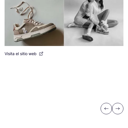
Visita el sitio web
Vi
Previous
Next