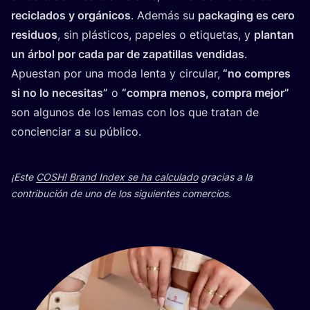
reci­cla­dos y orgá­ni­cos
. Ade­más su
pac­ka­ging es cero
resi­duos
, sin plás­ti­cos, pape­les o eti­que­tas, y
plan­tan
un árbol por cada par de zapa­ti­llas ven­di­das
.
Apues­tan por una moda len­ta y cir­cu­lar,
“
no com­pres
si no lo nece­si­tas”
o
“
com­pra menos, com­pra mejor”
son algu­nos de los lemas con los que tra­tan de
con­cien­ciar a su público.
¡Este
COSH
! Brand Index se ha cal­cu­la­do
gra­cias a la
con­tri­bu­ción de uno de los siguien­tes comercios.