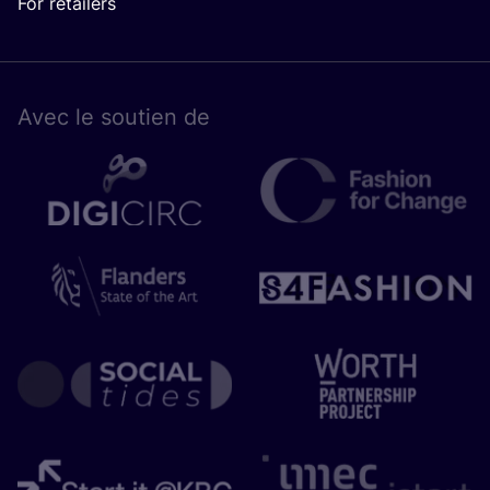
For retailers
Avec le sou­tien de