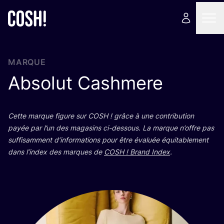
MARQUE
Absolut Cashmere
Cette marque figure sur
COSH
! grâce à une contri­bu­tion
payée par l’un des maga­sins ci-des­sous. La marque n’offre pas
suf­fi­sam­ment d’in­for­ma­tions pour être éva­luée équi­ta­ble­ment
dans l’in­dex des marques de
COSH
! Brand Index
.