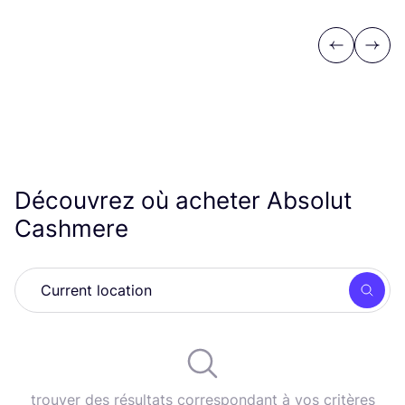
Previous
Next
Découvrez où acheter Absolut
Cashmere
Rech
trouver des résultats correspondant à vos critères