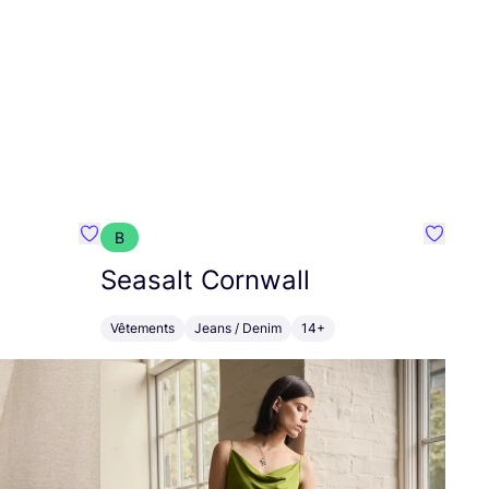
B
Préféré {nom}
Préféré
Seasalt Cornwall
Vêtements
Jeans / Denim
14+