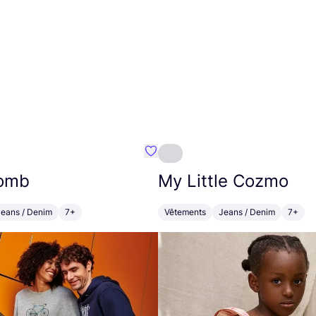
Préféré {nom}
omb
My Little Cozmo
Jeans / Denim
7+
Vêtements
Jeans / Denim
7+