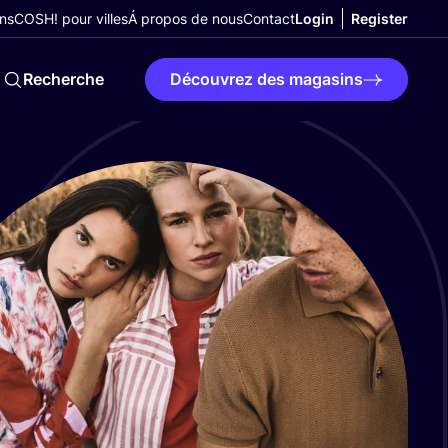
ns
COSH! pour villes
Á propos de nous
Contact
Login
Register
Recherche
Découvrez des magasins