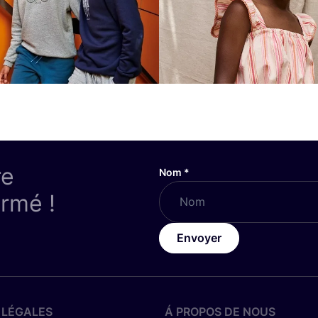
re
Nom
*
ormé !
Envoyer
 LÉGALES
Á PROPOS DE NOUS