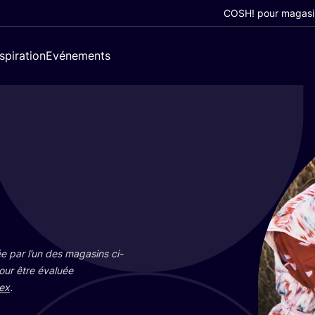
COSH! pour magasi
nspiration
Evénements
e par l’un des maga­sins ci-
pour être éva­luée
ex
.