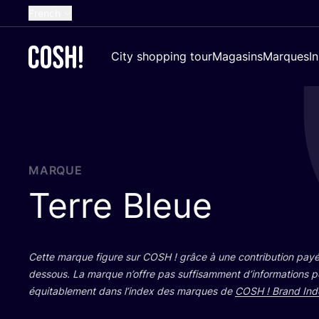
French
English
City shopping tour
Magasins
Marques
I
Dutch
Spanish
German
Croatian
MARQUE
Terre Bleue
Cette marque figure sur
COSH
! grâce à une contri­bu­tion payé
des­sous. La marque n’offre pas suf­fi­sam­ment d’in­for­ma­tions 
équi­ta­ble­ment dans l’in­dex des marques de
COSH
! Brand Ind