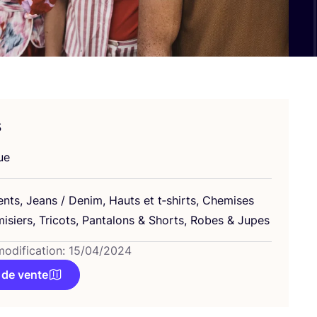
s
ue
ents, Jeans / Denim, Hauts et t‑shirts, Che­mises
­siers, Tri­cots, Pan­ta­lons
&
Shorts, Robes
&
Jupes
modification: 15/04/2024
 de vente