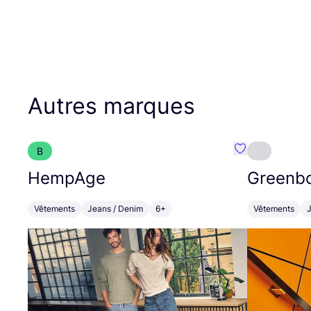
Autres marques
B
Préféré {nom}
HempAge
Greenb
Vêtements
Jeans / Denim
6+
Vêtements