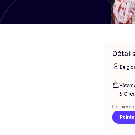
Détail
Bel­giq
Vête­m
&
Che­mi
Dernière 
Points