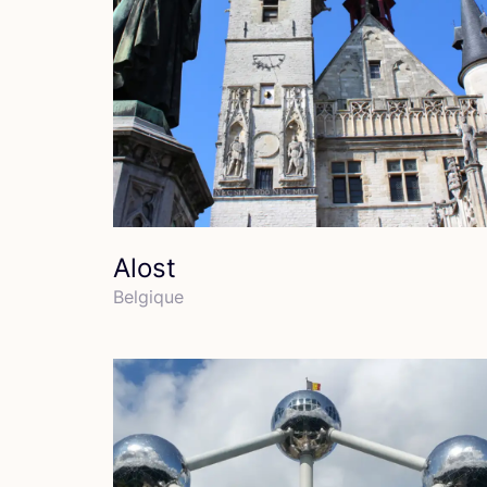
Alost
Bel­gique