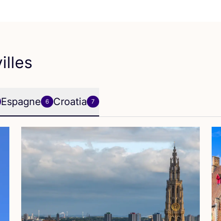
illes
Espagne
Croatia
6
7