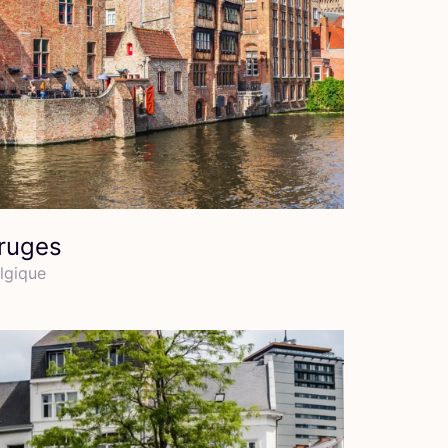
ruges
l­gique