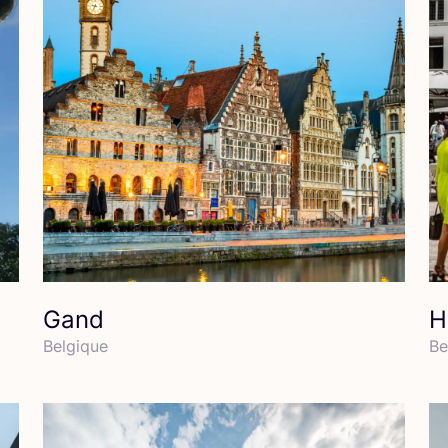
Gand
H
Bel­gique
Be