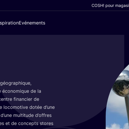
COSH! pour magasi
nspiration
Evénements
 géo­gra­phique,
le éco­no­mique de la
centre finan­cier de
ne loco­mo­tive dotée d’une
 d’une mul­ti­tude d’offres
ques et de concepts stores