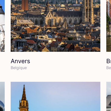
Anvers
B
Bel­gique
Be