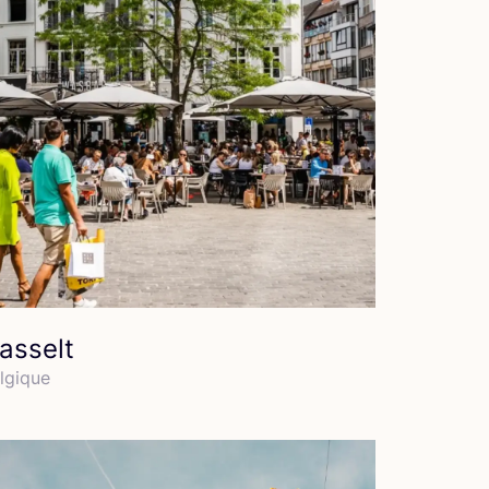
asselt
l­gique