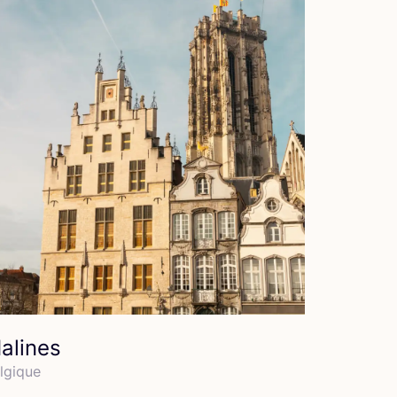
alines
l­gique