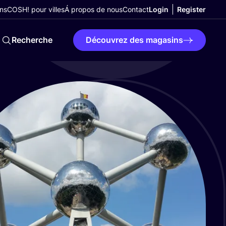
ns
COSH! pour villes
Á propos de nous
Contact
Login
Register
Recherche
Découvrez des magasins