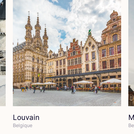
Louvain
M
Bel­gique
Be