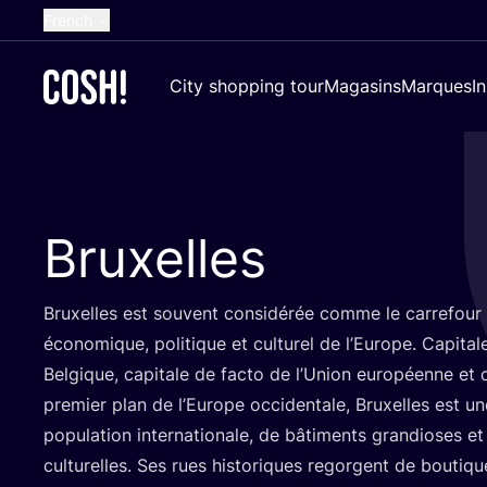
French
English
City shopping tour
Magasins
Marques
I
Dutch
Spanish
German
Croatian
Bruxelles
Bruxelles est sou­vent consi­dé­rée comme le car­re­four
éco­no­mique, poli­tique et cultu­rel de l’Eu­rope. Capi­ta
Bel­gique, capi­tale de fac­to de l’U­nion euro­péenne et 
pre­mier plan de l’Eu­rope occi­den­tale, Bruxelles est u
popu­la­tion inter­na­tio­nale, de bâti­ments gran­dioses et
cultu­relles. Ses rues his­to­riques regorgent de bou­ti