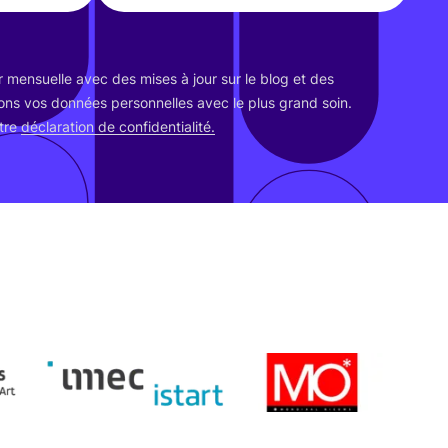
ter men­suelle avec des mises à jour sur le blog et des
­tons vos don­nées per­son­nelles avec le plus grand soin.
otre
décla­ra­tion de confidentialité.