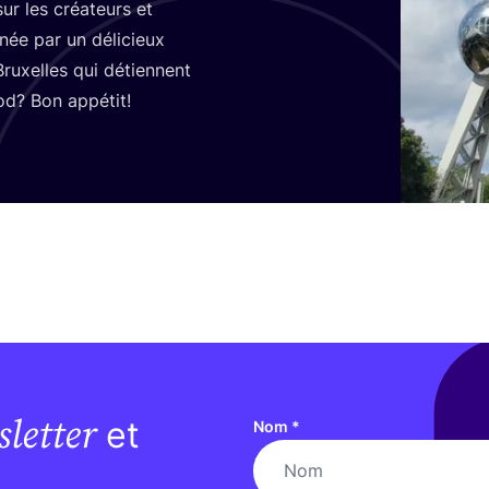
sur les créa­teurs et
r­née par un déli­cieux
 Bruxelles qui détiennent
od? Bon appétit!
letter
et
Nom
*