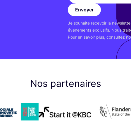
Envoyer
Je sou­haite rece­voir la news­let­
évé­ne­ments exclu­sifs. Nous trai
Pour en savoir plus, consul­tez n
Nos partenaires