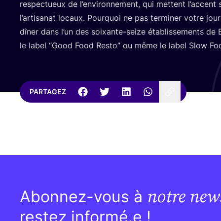
res­pec­tueux de l’en­vi­ron­ne­ment, qui mettent l’ac­cent 
l’ar­ti­sa­nat locaux. Pour­quoi ne pas ter­mi­ner votre jou
dîner dans l’un des soixante-seize éta­blis­se­ments de
le label
“
Good Food Res­to” ou même le label Slow Fo
PARTAGEZ
notre news
Abonnez-vous à
restez informé.e !