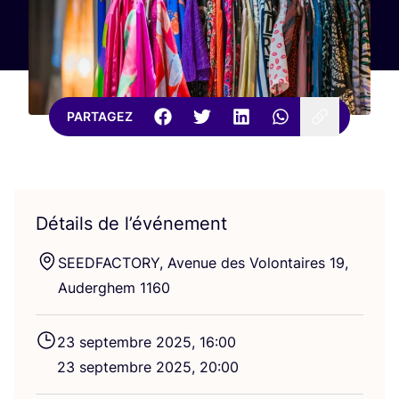
PARTAGEZ
Détails de l’événement
SEED­FAC­TO­RY
, Ave­nue des Volon­taires
19
,
Auder­ghem
1160
23
sep­tembre
2025
,
16
:
00
23
sep­tembre
2025
,
20
:
00