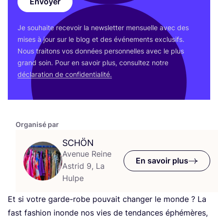
Envoyer
Je sou­haite rece­voir la news­let­ter men­suelle avec des
mises à jour sur le blog et des évé­ne­ments exclu­sifs.
Nous trai­tons vos don­nées per­son­nelles avec le plus
grand soin. Pour en savoir plus, consul­tez notre
décla­ra­tion de confidentialité.
Organisé par
SCHÖN
Avenue Reine
En savoir plus
Astrid 9, La
Hulpe
Et si votre garde-robe pou­vait chan­ger le monde ? La
fast fashion inonde nos vies de ten­dances éphé­mères,