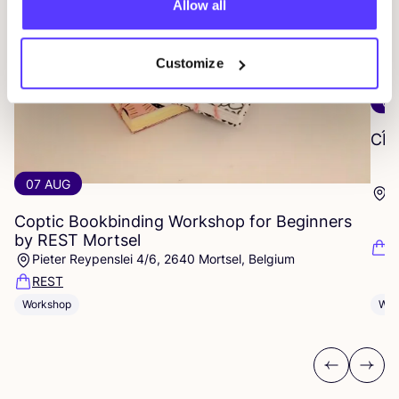
Allow all
Customize
05
CÎ
07 AUG
I
Coptic Bookbinding Workshop for Beginners
by
REST
Mortsel
I
Pieter Reypenslei 4/6, 2640 Mortsel, Belgium
REST
Wor
Workshop
Previous
Next