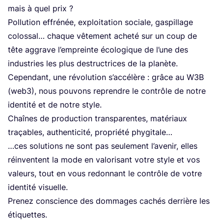
mais à quel prix ?
Pol­lu­tion effré­née, exploi­ta­tion sociale, gas­pillage
colos­sal… chaque vête­ment ache­té sur un coup de
tête aggrave l’em­preinte éco­lo­gique de l’une des
indus­tries les plus des­truc­trices de la planète.
Cepen­dant, une révo­lu­tion s’ac­cé­lère : grâce au
W
3
B
(web
3
), nous pou­vons reprendre le contrôle de notre
iden­ti­té et de notre style.
Chaînes de pro­duc­tion trans­pa­rentes, maté­riaux
tra­çables, authen­ti­ci­té, pro­prié­té phy­gi­tale…
…ces solu­tions ne sont pas seule­ment l’a­ve­nir, elles
réin­ventent la mode en valo­ri­sant votre style et vos
valeurs, tout en vous redon­nant le contrôle de votre
iden­ti­té visuelle.
Pre­nez conscience des dom­mages cachés der­rière les
étiquettes.