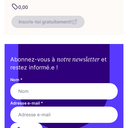
0
,
00
Inscris-toi gratuitement!
notre newsletter
Abonnez-vous à
et
restez informé.e !
Nom
*
Adresse e-mail
*