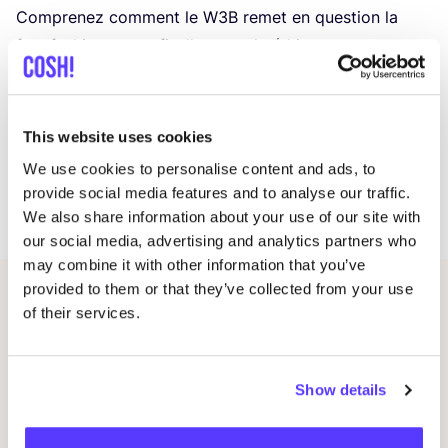
Com­pre­nez com­ment le
W
3
B
remet en ques­tion la
fast fashion au pro­fit d’une mode éthique,
durable et personnalisée.
Ren­dez votre garde-robe intel­li­gente : alliez
esthé­tique, iden­ti­té visuelle et impact positif.
This website uses cookies
Deve­nez un consom­ma­teur actif : trans­for­mez votre
We use cookies to personalise content and ads, to
style en un levier pour un plus grand bien-être
provide social media features and to analyse our traffic.
et un monde plus juste.
We also share information about your use of our site with
our social media, advertising and analytics partners who
may combine it with other information that you’ve
provided to them or that they’ve collected from your use
Autres événements
of their services.
Show details