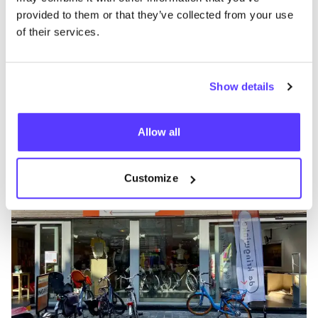
provided to them or that they’ve collected from your use
of their services.
Show details
Ajouter à l'itinéraire
Visiter la boutique en ligne
Allow all
Kringwinkel ViTeS Leuven
like
Diestsestraat 243, Leuven
Customize
Vêtements
Lifestyle Et Cadeaux
+3