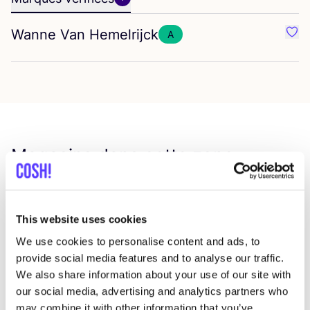
Wanne Van Hemelrijck
A
Préf
Magasins dans cette zone
Aard'ige Garens
like
This website uses cookies
Stoomstraat 5, Leuven
We use cookies to personalise content and ads, to
Workshops
Tissus
provide social media features and to analyse our traffic.
We also share information about your use of our site with
our social media, advertising and analytics partners who
may combine it with other information that you’ve