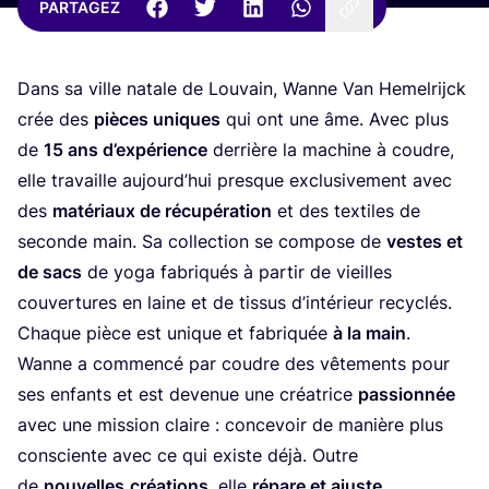
PARTAGEZ
Dans sa ville natale de Lou­vain, Wanne Van Hemel­ri­jck
crée des
pièces uniques
qui ont une âme. Avec plus
de
15
ans d’ex­pé­rience
der­rière la machine à coudre,
elle tra­vaille aujourd’­hui presque exclu­si­ve­ment avec
des
maté­riaux de récu­pé­ra­tion
et des tex­tiles de
seconde main. Sa col­lec­tion se com­pose de
vestes et
de sacs
de yoga fabri­qués à par­tir de vieilles
cou­ver­tures en laine et de tis­sus d’in­té­rieur recy­clés.
Chaque pièce est unique et fabri­quée
à la main
.
Wanne a com­men­cé par coudre des vête­ments pour
ses enfants et est deve­nue une créa­trice
pas­sion­née
avec une mis­sion claire : conce­voir de manière plus
consciente avec ce qui existe déjà. Outre
de
nou­velles
créa­tions
, elle
répare et ajuste