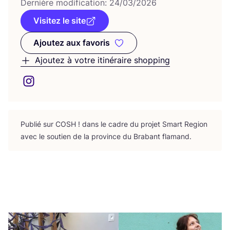
Der­nière modi­fi­ca­tion:
24
/
03
/
2026
Visitez le site
Ajoutez aux favoris
Ajoutez aux favoris
Ajoutez à votre itinéraire shopping
Publié sur
COSH
! dans le cadre du pro­jet Smart Region
avec le sou­tien de la pro­vince du Bra­bant flamand.