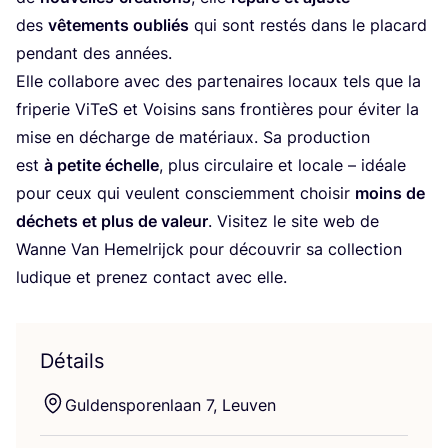
des
vête­ments oubliés
qui sont res­tés dans le pla­card
pen­dant des années.
Elle col­la­bore avec des par­te­naires locaux tels que la
fri­pe­rie ViTeS et Voi­sins sans fron­tières pour évi­ter la
mise en décharge de maté­riaux. Sa pro­duc­tion
est
à petite échelle
, plus cir­cu­laire et locale – idéale
pour ceux qui veulent consciem­ment choi­sir
moins de
déchets et plus de valeur
. Visi­tez le site web de
Wanne Van Hemel­ri­jck pour décou­vrir sa col­lec­tion
ludique et pre­nez contact avec elle.
Détails
Gul­den­spo­ren­laan
7
, Leuven