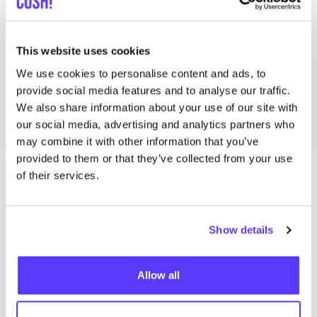
Marques dans ce magasin
Autres marques
1
This website uses cookies
We use cookies to personalise content and ads, to
Erratum
Préf
provide social media features and to analyse our traffic.
We also share information about your use of our site with
our social media, advertising and analytics partners who
may combine it with other information that you’ve
provided to them or that they’ve collected from your use
of their services.
Magasins dans cette zone
Show details
Allow all