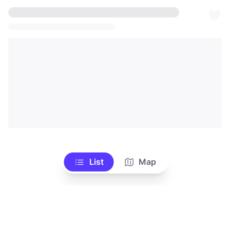
List
Map