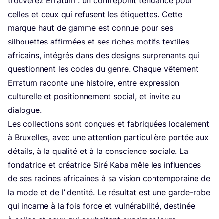
trou­ve­rez Erra­tum : un contre­point ten­dance pour
celles et ceux qui refusent les éti­quettes. Cette
marque haut de gamme est connue pour ses
sil­houettes affir­mées et ses riches motifs tex­tiles
afri­cains, inté­grés dans des desi­gns sur­pre­nants qui
ques­tionnent les codes du genre. Chaque vête­ment
Erra­tum raconte une his­toire, entre expres­sion
cultu­relle et posi­tion­ne­ment social, et invite au
dialogue.
Les col­lec­tions sont conçues et fabri­quées loca­le­ment
à Bruxelles, avec une atten­tion par­ti­cu­lière por­tée aux
détails, à la qua­li­té et à la conscience sociale. La
fon­da­trice et créa­trice Siré Kaba mêle les influences
de ses racines afri­caines à sa vision contem­po­raine de
la mode et de l’i­den­ti­té. Le résul­tat est une garde-robe
qui incarne à la fois force et vul­né­ra­bi­li­té, des­ti­née