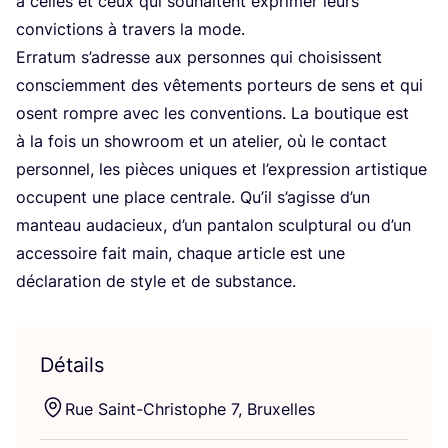
à celles et ceux qui sou­haitent expri­mer leurs
convic­tions à tra­vers la mode.
Erra­tum s’a­dresse aux per­sonnes qui choi­sissent
consciem­ment des vête­ments por­teurs de sens et qui
osent rompre avec les conven­tions. La bou­tique est
à la fois un sho­wroom et un ate­lier, où le contact
per­son­nel, les pièces uniques et l’ex­pres­sion artis­tique
occupent une place cen­trale. Qu’il s’a­gisse d’un
man­teau auda­cieux, d’un pan­ta­lon sculp­tu­ral ou d’un
acces­soire fait main, chaque article est une
décla­ra­tion de style et de substance.
Détails
Rue Saint-Chris­tophe
7
, Bruxelles