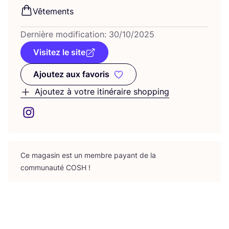
Vête­ments
Der­nière modi­fi­ca­tion:
30
/
10
/
2025
Visitez le site
Ajoutez aux favoris
Ajoutez aux favoris
Ajoutez à votre itinéraire shopping
Ce maga­sin est un membre payant de la
com­mu­nau­té
COSH
!