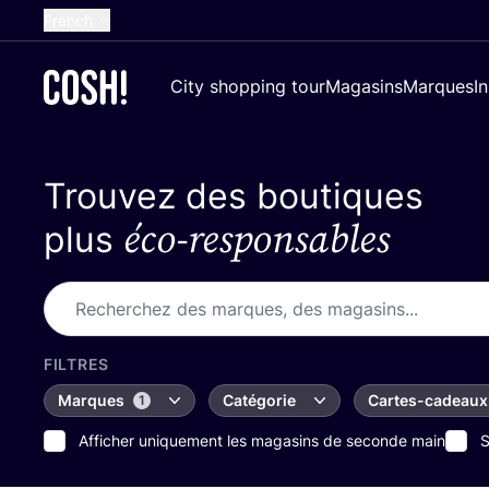
French
English
City shopping tour
Magasins
Marques
I
Dutch
Spanish
Trouvez des boutiques
German
éco-responsables
Croatian
plus
FILTRES
Marques
Catégorie
Cartes-cadeaux
1
Afficher uniquement les magasins de seconde main
S