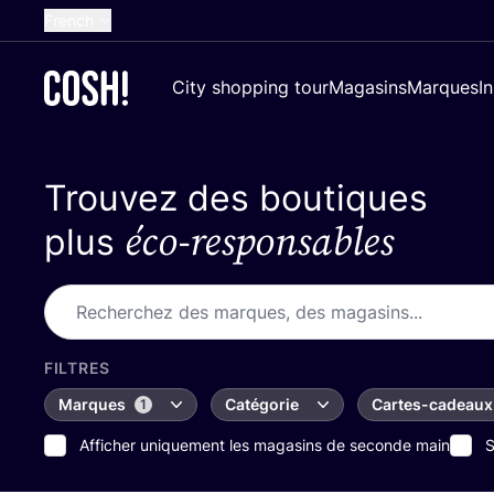
French
English
City shopping tour
Magasins
Marques
I
Dutch
Spanish
Trouvez des boutiques
German
éco-responsables
Croatian
plus
FILTRES
Marques
Catégorie
Cartes-cadeaux
1
Afficher uniquement les magasins de seconde main
S