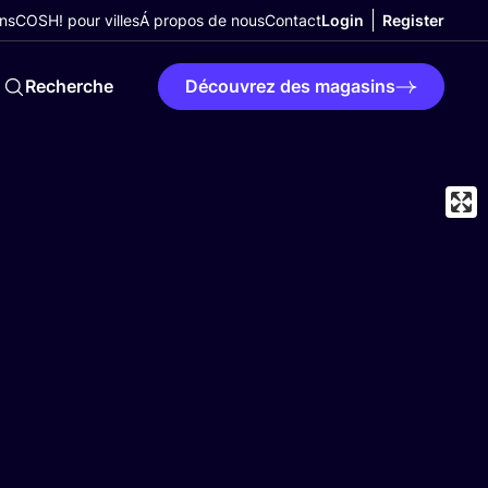
ns
COSH! pour villes
Á propos de nous
Contact
Login
Register
Recherche
Découvrez des magasins