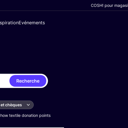
COSH! pour magasi
nspiration
Evénements
Recherche
 et chèques
how textile donation points