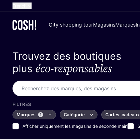
French
English
City shopping tour
Magasins
Marques
I
Dutch
Spanish
Trouvez des boutiques
German
éco-responsables
Croatian
plus
FILTRES
Marques
Catégorie
Cartes-cadeaux
1
Afficher uniquement les magasins de seconde main
S