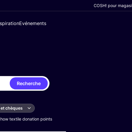
COSH! pour magasi
nspiration
Evénements
Recherche
 et chèques
how textile donation points