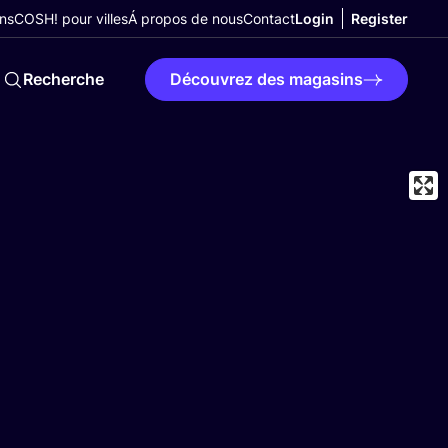
ns
COSH! pour villes
Á propos de nous
Contact
Login
Register
Recherche
Découvrez des magasins