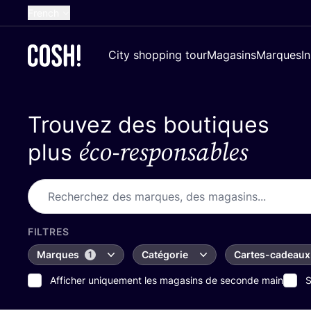
French
English
City shopping tour
Magasins
Marques
I
Dutch
Spanish
Trouvez des boutiques
German
éco-responsables
Croatian
plus
FILTRES
Marques
Catégorie
Cartes-cadeaux
1
Afficher uniquement les magasins de seconde main
S