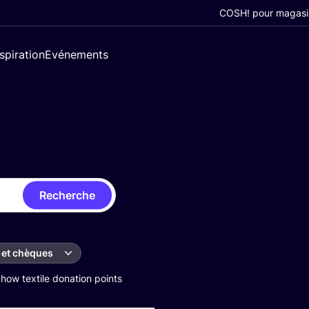
COSH! pour magasi
nspiration
Evénements
Recherche
 et chèques
how textile donation points