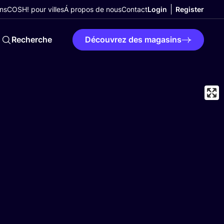
ns
COSH! pour villes
Á propos de nous
Contact
Login
Register
Recherche
Découvrez des magasins