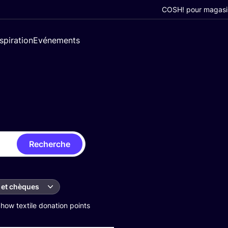
COSH! pour magasi
nspiration
Evénements
Recherche
 et chèques
how textile donation points