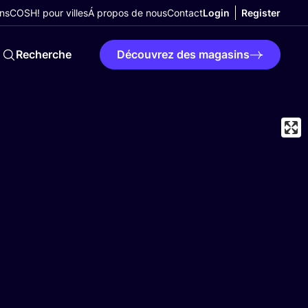
ns
COSH! pour villes
Á propos de nous
Contact
Login
Register
Recherche
Découvrez des magasins