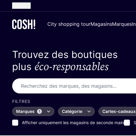
French
English
City shopping tour
Magasins
Marques
I
Dutch
Spanish
Trouvez des boutiques
German
éco-responsables
Croatian
plus
FILTRES
Marques
Catégorie
Cartes-cadeaux
1
Afficher uniquement les magasins de seconde main
S