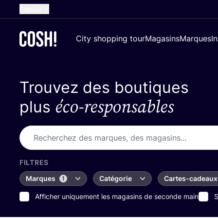
French
English
City shopping tour
Magasins
Marques
I
Dutch
Spanish
Trouvez des boutiques
German
éco-responsables
Croatian
plus
FILTRES
Marques
Catégorie
Cartes-cadeaux
1
Afficher uniquement les magasins de seconde main
S