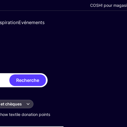
COSH! pour magasi
nspiration
Evénements
Recherche
 et chèques
how textile donation points