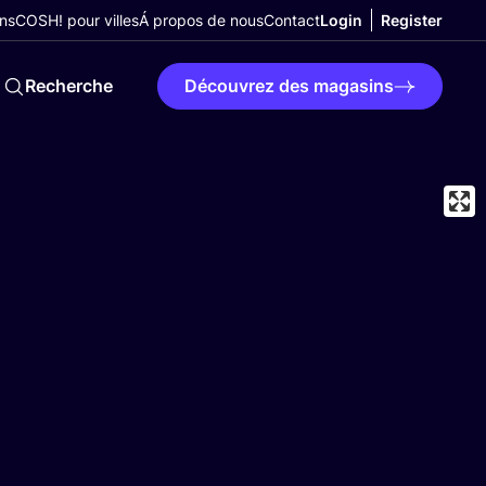
ns
COSH! pour villes
Á propos de nous
Contact
Login
Register
Recherche
Découvrez des magasins