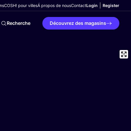
ns
COSH! pour villes
Á propos de nous
Contact
Login
Register
Recherche
Découvrez des magasins