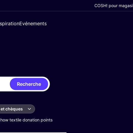
COSH! pour magasi
nspiration
Evénements
Recherche
 et chèques
how textile donation points