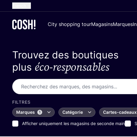
French
English
City shopping tour
Magasins
Marques
I
Dutch
Spanish
Trouvez des boutiques
German
éco-responsables
Croatian
plus
FILTRES
Marques
Catégorie
Cartes-cadeaux
1
Afficher uniquement les magasins de seconde main
S