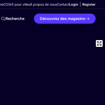
ns
COSH! pour villes
Á propos de nous
Contact
Login
Register
Recherche
Découvrez des magasins