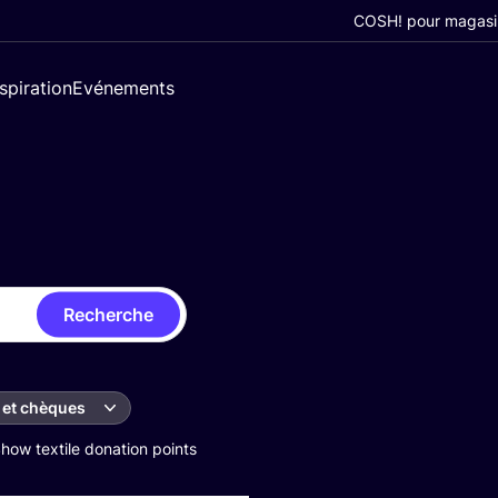
COSH! pour magasi
nspiration
Evénements
Recherche
 et chèques
how textile donation points