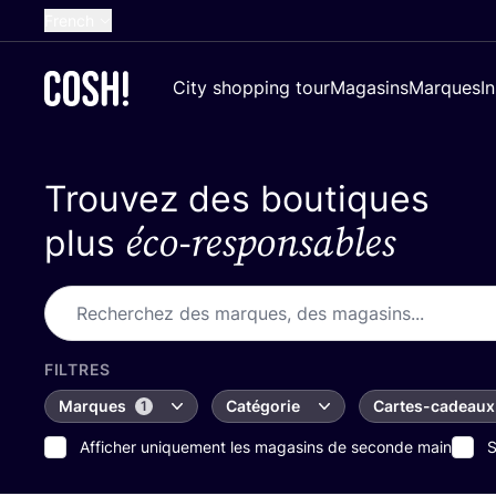
French
English
City shopping tour
Magasins
Marques
I
Dutch
Spanish
Trouvez des boutiques
German
éco-responsables
Croatian
plus
FILTRES
Marques
Catégorie
Cartes-cadeaux
1
Afficher uniquement les magasins de seconde main
S