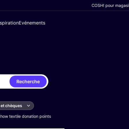
COSH! pour magasi
nspiration
Evénements
Recherche
 et chèques
how textile donation points