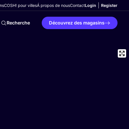
ns
COSH! pour villes
Á propos de nous
Contact
Login
Register
Recherche
Découvrez des magasins