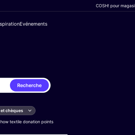
COSH! pour magasi
nspiration
Evénements
Recherche
 et chèques
how textile donation points