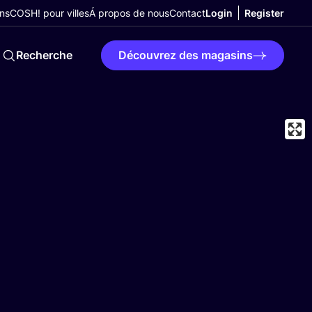
ns
COSH! pour villes
Á propos de nous
Contact
Login
Register
Recherche
Découvrez des magasins