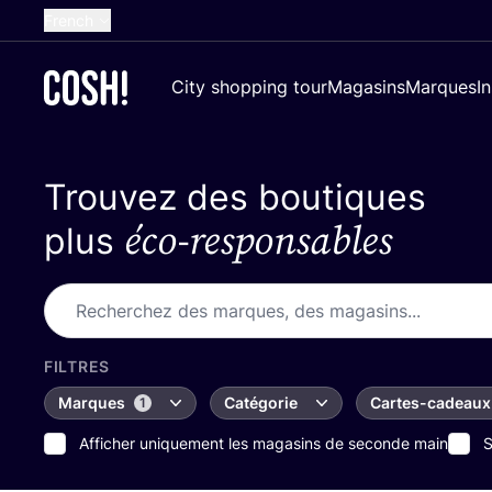
French
English
City shopping tour
Magasins
Marques
I
Dutch
Spanish
Trouvez des boutiques
German
éco-responsables
Croatian
plus
FILTRES
Marques
Catégorie
Cartes-cadeaux
1
Afficher uniquement les magasins de seconde main
S