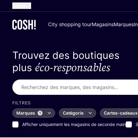
French
English
City shopping tour
Magasins
Marques
I
Dutch
Spanish
Trouvez des boutiques
German
éco-responsables
Croatian
plus
FILTRES
Marques
Catégorie
Cartes-cadeaux
1
Afficher uniquement les magasins de seconde main
S