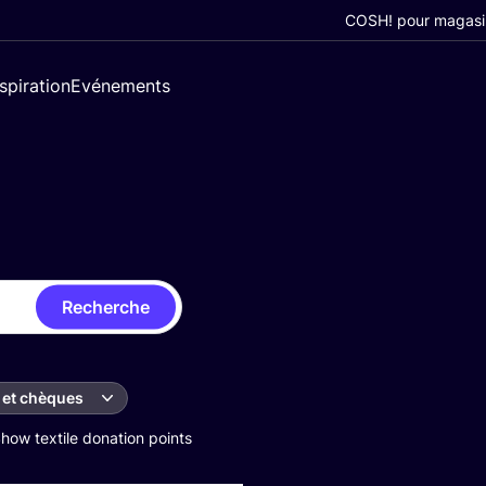
COSH! pour magasi
nspiration
Evénements
Recherche
 et chèques
how textile donation points