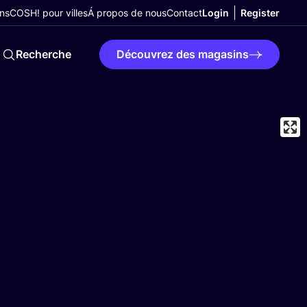
ns
COSH! pour villes
Á propos de nous
Contact
Login
Register
Recherche
Découvrez des magasins