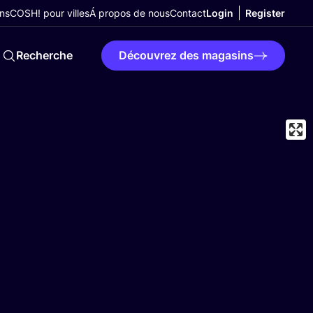
ns
COSH! pour villes
Á propos de nous
Contact
Login
Register
Recherche
Découvrez des magasins