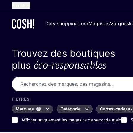
French
English
City shopping tour
Magasins
Marques
I
Dutch
Spanish
Trouvez des boutiques
German
éco-responsables
Croatian
plus
FILTRES
Marques
Catégorie
Cartes-cadeaux
1
Afficher uniquement les magasins de seconde main
S