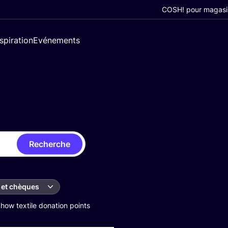
COSH! pour magasi
nspiration
Evénements
Recherche
 et chèques
how textile donation points