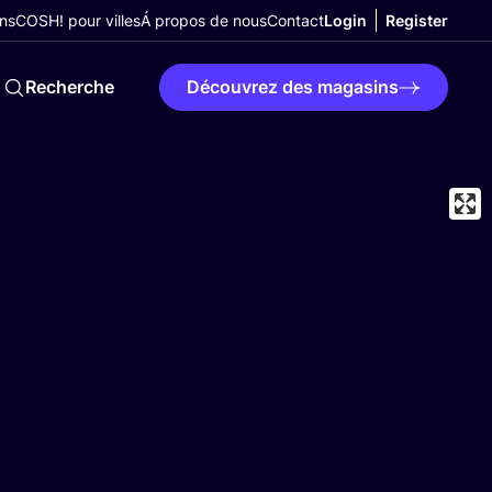
ns
COSH! pour villes
Á propos de nous
Contact
Login
Register
Recherche
Découvrez des magasins