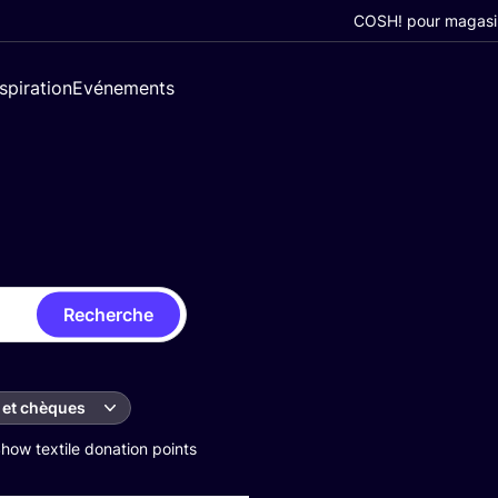
COSH! pour magasi
nspiration
Evénements
Recherche
 et chèques
how textile donation points