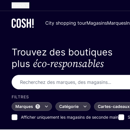
French
English
City shopping tour
Magasins
Marques
I
Dutch
Spanish
Trouvez des boutiques
German
éco-responsables
Croatian
plus
FILTRES
Marques
Catégorie
Cartes-cadeaux
1
Afficher uniquement les magasins de seconde main
S