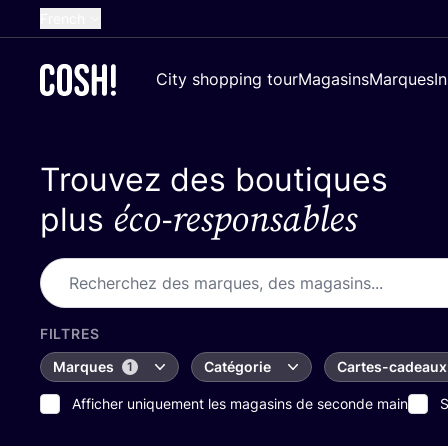
French
English
City shopping tour
Magasins
Marques
I
Dutch
Spanish
Trouvez des boutiques
German
éco-responsables
Croatian
plus
FILTRES
Marques
Catégorie
Cartes-cadeaux
1
Afficher uniquement les magasins de seconde main
S