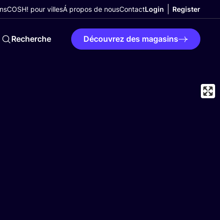
ns
COSH! pour villes
Á propos de nous
Contact
Login
Register
Recherche
Découvrez des magasins