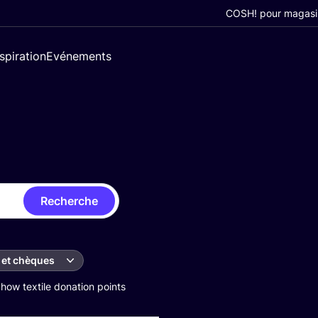
COSH! pour magasi
nspiration
Evénements
Recherche
 et chèques
how textile donation points