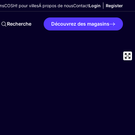
ns
COSH! pour villes
Á propos de nous
Contact
Login
Register
Recherche
Découvrez des magasins