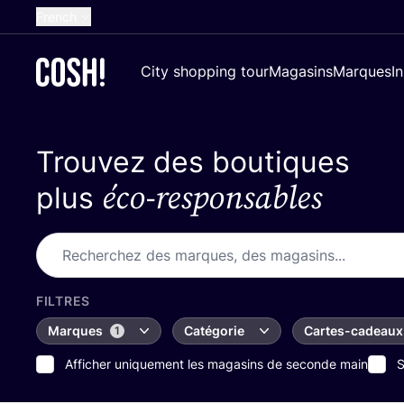
French
English
City shopping tour
Magasins
Marques
I
Dutch
Spanish
Trouvez des boutiques
German
éco-responsables
Croatian
plus
FILTRES
Marques
Catégorie
Cartes-cadeaux
1
Afficher uniquement les magasins de seconde main
S