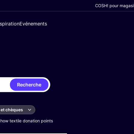
COSH! pour magasi
nspiration
Evénements
Recherche
 et chèques
how textile donation points