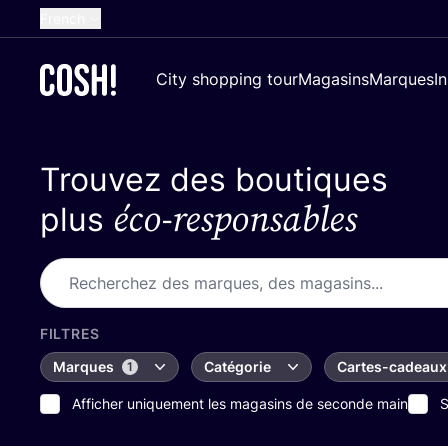
French
English
City shopping tour
Magasins
Marques
I
Dutch
Spanish
Trouvez des boutiques
German
éco-responsables
Croatian
plus
FILTRES
Marques
Catégorie
Cartes-cadeaux
1
Afficher uniquement les magasins de seconde main
S