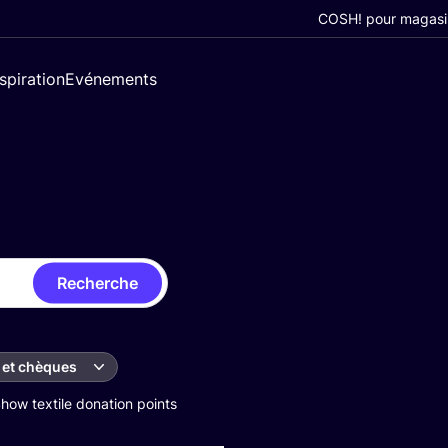
COSH! pour magasi
nspiration
Evénements
Recherche
 et chèques
how textile donation points