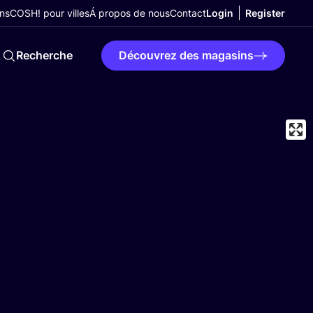
ns
COSH! pour villes
Á propos de nous
Contact
Login
Register
Recherche
Découvrez des magasins