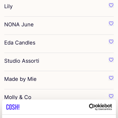
Lily
Préf
NONA
June
Préf
Eda Candles
Préf
Studio Assorti
Préf
Made by Mie
Préf
Molly
&
Co
Préf
Happy Bird
Préf