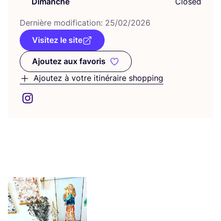
Dimanche
Closed
Der­nière modi­fi­ca­tion:
25
/
02
/
2026
Visitez le site
Ajoutez aux favoris
Ajoutez aux favoris
Ajoutez à votre itinéraire shopping