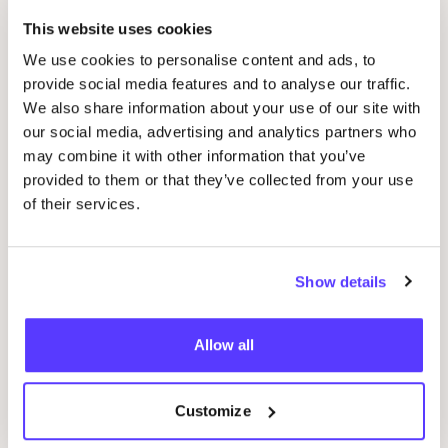
This website uses cookies
Pipa Socks
We use cookies to personalise content and ads, to
Préf
provide social media features and to analyse our traffic.
We also share information about your use of our site with
Panier des Sens
our social media, advertising and analytics partners who
Préf
may combine it with other information that you’ve
provided to them or that they’ve collected from your use
Botanic Spa
Préf
of their services.
Gritful
Préf
Show details
WAY
custom
Préf
Allow all
Metisse
Préf
Customize