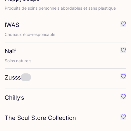
Préf
Pro­duits de soins per­son­nels abor­dables et sans plastique
IWAS
Préf
Cadeaux éco-res­pon­sable
Naïf
Préf
Soins natu­rels
Zusss
Préf
Chilly’s
Préf
The Soul Store Collection
Préf