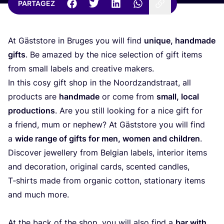
PARTAGEZ
At Gästs­tore in Bruges you will find
unique, hand­made
gifts
. Be ama­zed by the nice selec­tion of gift items
from small labels and crea­tive makers.
In this cosy gift shop in the Noord­zand­straat, all
pro­ducts are
hand­made
or come from
small, local
pro­duc­tions
. Are you still loo­king for a nice gift for
a friend, mum or nephew? At Gästs­tore you will find
a
wide range of gifts for men, women and chil­dren
.
Dis­co­ver jewel­le­ry from Bel­gian labels, inter­ior items
and deco­ra­tion, ori­gi­nal cards, scen­ted candles,
T‑shirts made from orga­nic cot­ton, sta­tio­na­ry items
and much more.
At the back of the shop, you will also find a
bar with