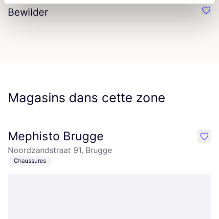
Bewilder
Préf
Magasins dans cette zone
Mephisto Brugge
like
Noordzandstraat 91, Brugge
Chaussures