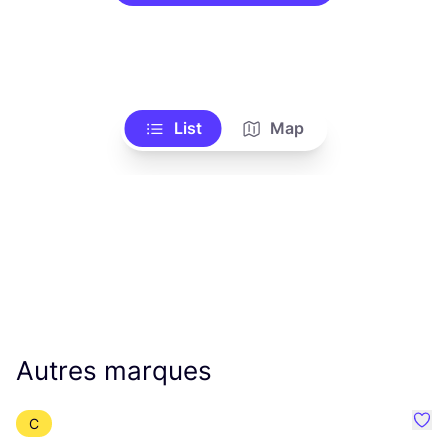
List
Map
Autres marques
C
Préf