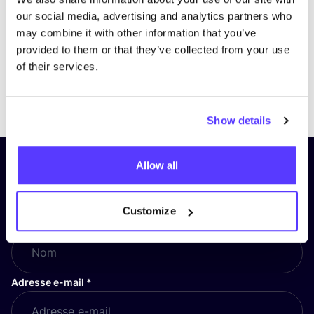
our social media, advertising and analytics partners who
may combine it with other information that you’ve
provided to them or that they’ve collected from your use
of their services.
Previous
Next
Show details
Allow all
Inscrivez-vous à notre lettre
d’information et restez informé !
Customize
Nom
*
Adresse e-mail
*