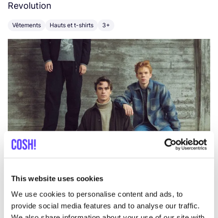
Revolution
E
Vêtements
Hauts et t-shirts
3+
V
This website uses cookies
We use cookies to personalise content and ads, to
provide social media features and to analyse our traffic.
We also share information about your use of our site with