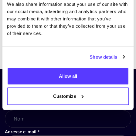
We also share information about your use of our site with
our social media, advertising and analytics partners who
may combine it with other information that you’ve
provided to them or that they’ve collected from your use
of their services.
Previous
Next
Show details
Allow all
Inscrivez-vous à notre lettre
d’information et restez informé !
Customize
Nom
*
Adresse e-mail
*