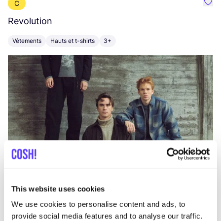
C
Préf
Revolution
E
Vêtements
Hauts et t-shirts
3+
V
This website uses cookies
We use cookies to personalise content and ads, to
provide social media features and to analyse our traffic.