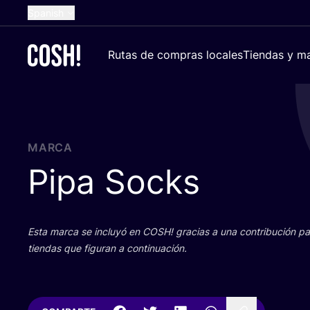
Spanish
English
Rutas de compras locales
Tiendas y ma
Dutch
French
German
Croatian
MARCA
Pipa Socks
Esta mar­ca se inclu­yó en
COSH
! gra­cias a una con­tri­bu­ción 
tien­das que figu­ran a continuación.