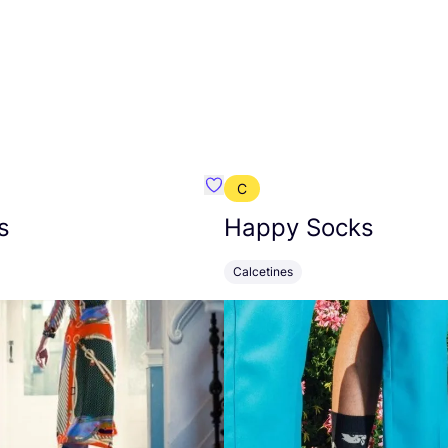
C
mbre}
Favoritos {nombre}
s
Happy Socks
Calcetines