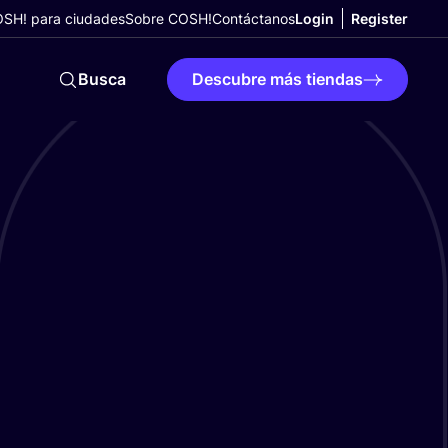
SH! para ciudades
Sobre COSH!
Contáctanos
Login
Register
Busca
Descubre más tiendas