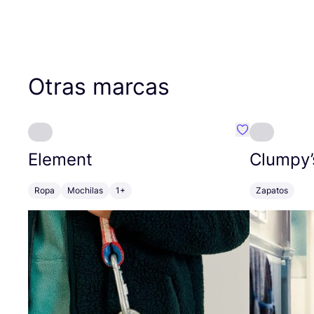
Otras marcas
Favoritos {no
Element
Clumpy’
Ropa
Mochilas
1+
Zapatos