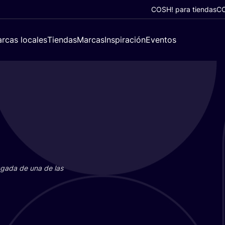
COSH! para tiendas
CO
rcas locales
Tiendas
Marcas
Inspiración
Eventos
paga­da de una de las