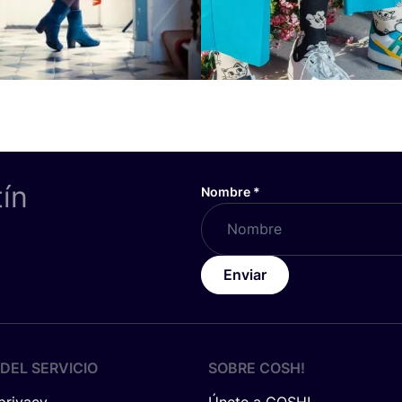
tín
Nombre
*
Enviar
DEL SERVICIO
SOBRE
COSH
!
 privacy
Únete a COSH!