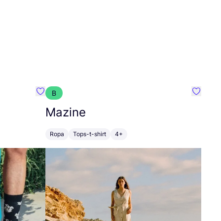
B
Favoritos {nombre}
Favorit
Mazine
Ropa
Tops-t-shirt
4+