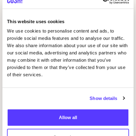
Phil
&
Phae
Préf
This website uses cookies
Salt-Water Sandals
Préf
We use cookies to personalise content and ads, to
provide social media features and to analyse our traffic.
We also share information about your use of our site with
Izipizi
Préf
our social media, advertising and analytics partners who
may combine it with other information that you’ve
provided to them or that they’ve collected from your use
Greentoys
Préf
of their services.
Maileg
Préf
Show details
jellycat
Préf
Allow all
Janod
Préf