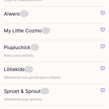
Alwero
Préf
My Little Cozmo
Préf
Piupiuchick
Préf
Retro pour enfants
Lötiekids
Préf
Vête­ments non gen­rés pour enfants
Sproet
&
Sprout
Préf
Vête­ments pour enfants