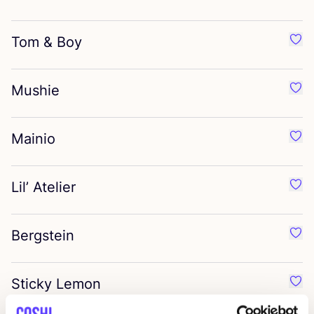
Tom
&
Boy
Préf
Mushie
Préf
Mainio
Préf
Lil’ Atelier
Préf
Bergstein
Préf
Sticky Lemon
Préf