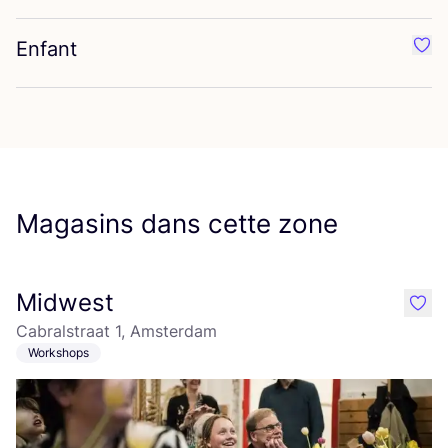
Enfant
Préf
Magasins dans cette zone
Midwest
like
Cabralstraat 1, Amsterdam
Workshops