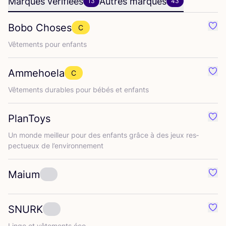
Marques vérifiées
Autres marques
13
43
Bobo Choses
C
Préf
Vête­ments pour enfants
Ammehoela
C
Préf
Vête­ments durables pour bébés et enfants
PlanToys
Préf
Un monde meilleur pour des enfants grâce à des jeux res­
pec­tueux de l’environnement
Maium
Préf
SNURK
Préf
Linge et vête­ments éco