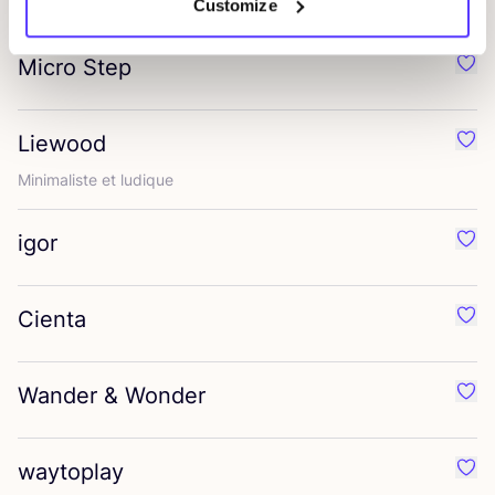
Customize
Micro Step
Préf
Liewood
Préf
Mini­ma­liste et ludique
igor
Préf
Cienta
Préf
Wander
&
Wonder
Préf
waytoplay
Préf