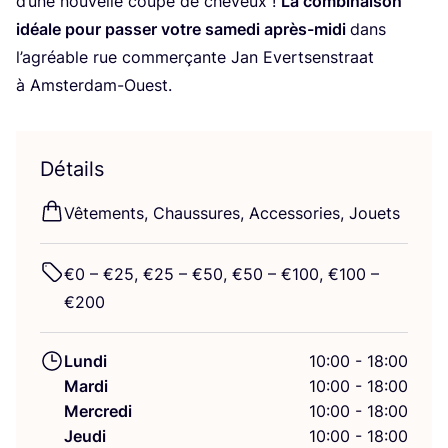
d’une nou­velle coupe de che­veux !
La com­bi­nai­son
idéale pour pas­ser votre same­di après-midi
dans
l’a­gréable rue com­mer­çante Jan Evert­sens­traat
à Amsterdam-Ouest.
Détails
Vête­ments, Chaus­sures, Acces­so­ries, Jouets
€
0
– €
25
, €
25
– €
50
, €
50
– €
100
, €
100
–
€
200
Lundi
10:00 - 18:00
Mardi
10:00 - 18:00
Mercredi
10:00 - 18:00
Jeudi
10:00 - 18:00