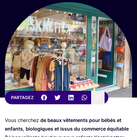
PARTAGEZ
Vous cher­chez
de beaux vête­ments pour bébés et
enfants, bio­lo­giques et issus du com­merce équi­table