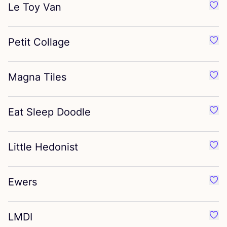
Le Toy Van
Préf
Petit Collage
Préf
Magna Tiles
Préf
Eat Sleep Doodle
Préf
Little Hedonist
Préf
Ewers
Préf
LMDI
Préf