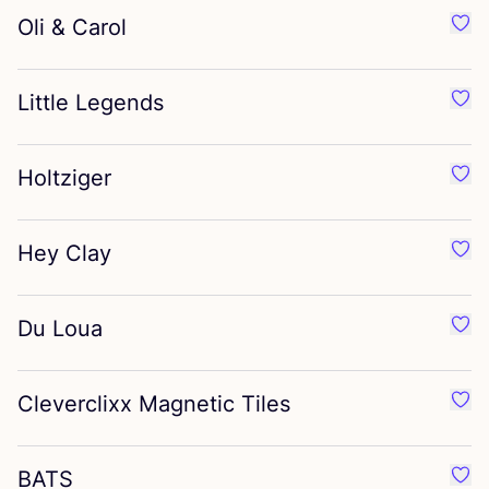
Oli
&
Carol
Préf
Little Legends
Préf
Holtziger
Préf
Hey Clay
Préf
Du Loua
Préf
Cleverclixx Magnetic Tiles
Préf
BATS
Préf