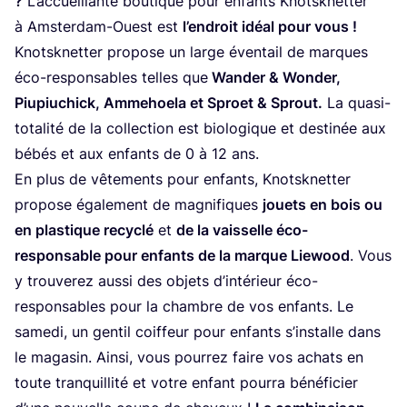
?
L’ac­cueillante bou­tique pour enfants Knotsk­net­ter
à Amster­dam-Ouest est
l’en­droit idéal pour vous !
Knotsk­net­ter pro­pose un large éven­tail de marques
éco-res­pon­sables telles que
Wan­der
&
Won­der,
Piu­piu­chick, Amme­hoe­la et Sproet
&
Sprout.
La qua­si-
tota­li­té de la col­lec­tion est bio­lo­gique et des­ti­née aux
bébés et aux enfants de
0
à
12
ans.
En plus de vête­ments pour enfants, Knotsk­net­ter
pro­pose éga­le­ment de magni­fiques
jouets en bois ou
en plas­tique recy­clé
et
de la vais­selle éco-
res­pon­sable pour enfants de la marque Lie­wood
. Vous
y trou­ve­rez aus­si des objets d’in­té­rieur éco-
res­pon­sables pour la chambre de vos enfants. Le
same­di, un gen­til coif­feur pour enfants s’ins­talle dans
le maga­sin. Ain­si, vous pour­rez faire vos achats en
toute tran­quilli­té et votre enfant pour­ra béné­fi­cier